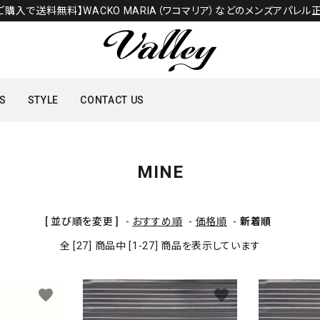
のご購入で送料無料】WACKO MARIA（ワコマリア）などのメンズアパレル正
S
STYLE
CONTACT US
TOPS
MINE
SHOES
[ 並び順を変更 ]
-
おすすめ順
-
価格順
-
新着順
全 [27] 商品中 [1-27] 商品を表示しています
favorite
favorite