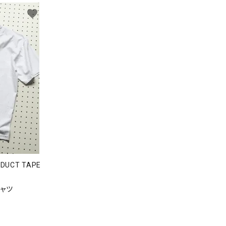
favorite
DUCT TAPE
シャツ