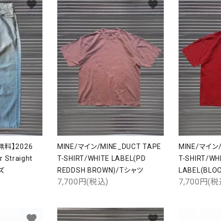
favorite
favorite
無料】2026
MINE/マイン/MINE_DUCT TAPE
MINE/マイン/
 Straight
T-SHIRT/WHITE LABEL(PD
T-SHIRT/WH
ズ
REDDSH BROWN)/Tシャツ
LABEL(BLO
7,700円(税込)
7,700円(税
favorite
favorite