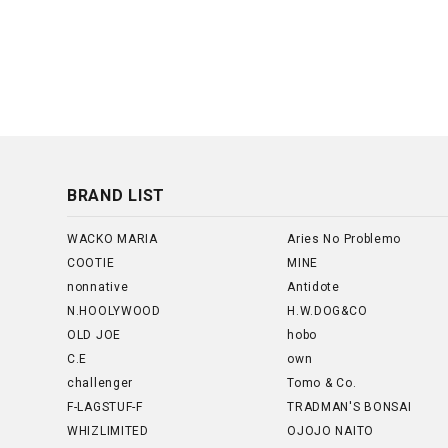
BRAND LIST
WACKO MARIA
Aries No Problemo
COOTIE
MINE
nonnative
Antidote
N.HOOLYWOOD
H.W.DOG&CO
OLD JOE
hobo
C.E
own
challenger
Tomo & Co.
F-LAGSTUF-F
TRADMAN'S BONSAI
WHIZLIMITED
OJOJO NAITO