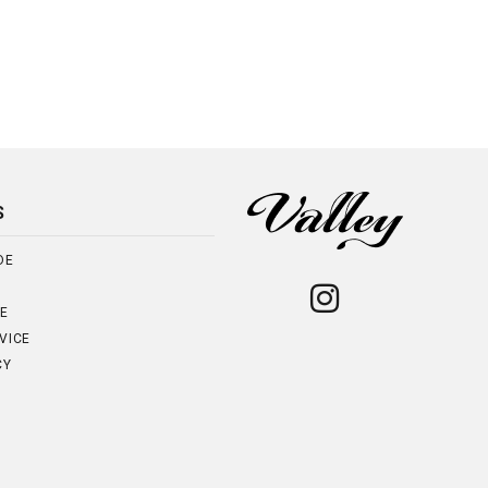
S
DE
NE
VICE
CY