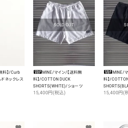
SOLD OUT
S
無料】/Curb
MINE/マイン/【送料無
MINE/
ゴールドネックレス
料】/COTTON DUCK
料】/COTTON
SHORTS(WHITE)/ショーツ
SHORTS(B
15,400円(税込)
15,400円(
favorite
favorite