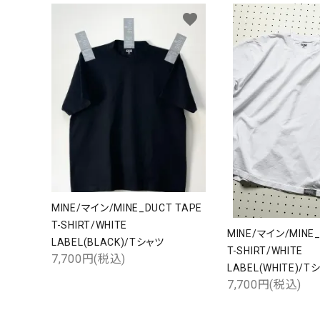
favorite
MINE/マイン/MINE_DUCT TAPE
T-SHIRT/WHITE
MINE/マイン/MINE_
LABEL(BLACK)/Tシャツ
T-SHIRT/WHITE
7,700円(税込)
LABEL(WHITE)/T
7,700円(税込)