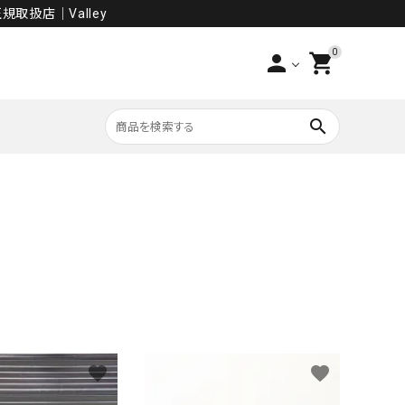
規取扱店│Valley
0
person
shopping_cart
search
PANTS
SALE
favorite
favorite