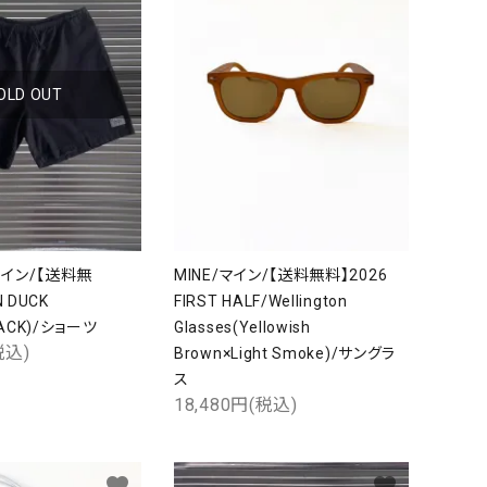
OLD OUT
マイン/【送料無
MINE/マイン/【送料無料】2026
 DUCK
FIRST HALF/Wellington
LACK)/ショーツ
Glasses(Yellowish
税込)
Brown×Light Smoke)/サングラ
ス
18,480円(税込)
favorite
favorite