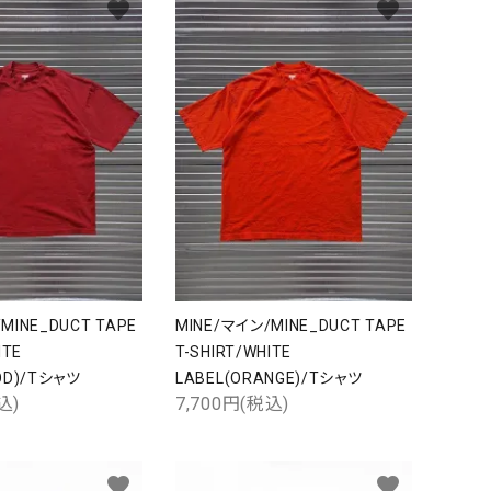
favorite
favorite
MINE_DUCT TAPE
MINE/マイン/MINE_DUCT TAPE
ITE
T-SHIRT/WHITE
OD)/Tシャツ
LABEL(ORANGE)/Tシャツ
込)
7,700円(税込)
close
favorite
favorite