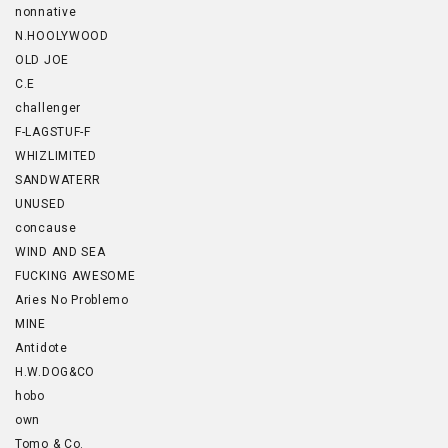
nonnative
N.HOOLYWOOD
OLD JOE
C.E
challenger
F-LAGSTUF-F
WHIZLIMITED
SANDWATERR
UNUSED
concause
WIND AND SEA
FUCKING AWESOME
Aries No Problemo
MINE
Antidote
H.W.DOG&CO
hobo
own
Tomo & Co.