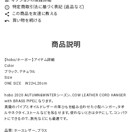
オプションの値段詳細
toc
特定商取引法に基づく表記 (返品など)
error_outline
この商品を友達に教える
share
買い物を続ける
undo
商品説明
【hobo/ホーボー】アイテム詳細
Color
ブラック、ナチュラル
Size
ONE SIZE W22×L20cm
hobo 2020 AUTUMN&WINTERシーズン、COW LEATHER CORD HANGER
with BRASS PIPEになります。
真鍮のパイプとオイルドレザーの革ひもを組み合わせた小型ハンガー。タオ
ルやネクタイ、ストールなどを吊るせます。使わないときはタテにして、コンパク
トにできるので、旅先などにも最適です。
品質：ホースレザー、ブラス