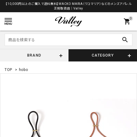
【10,000円以上のご購入で送料無料】WACKO MARIA（ワコマリア）などのメンズアパレル
正規取扱店│Valley
0
shopping_cart
search
BRAND
CATEGORY
TOP
>
hobo