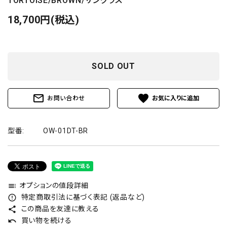
TORTOISE/BROWN/サングラス
18,700円(税込)
SOLD OUT
mail_outline
favorite
お問い合わせ
型番:
OW-01DT-BR
オプションの値段詳細
toc
特定商取引法に基づく表記 (返品など)
error_outline
この商品を友達に教える
share
買い物を続ける
undo