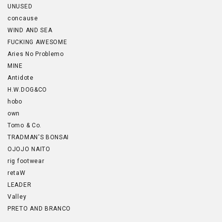
UNUSED
concause
WIND AND SEA
FUCKING AWESOME
Aries No Problemo
MINE
Antidote
H.W.DOG&CO
hobo
own
Tomo & Co.
TRADMAN'S BONSAI
OJOJO NAITO
rig footwear
retaW
LEADER
Valley
PRETO AND BRANCO