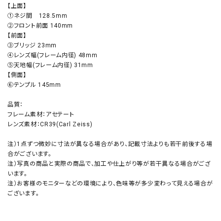
【上面】
①ネジ間 128.5mm
②フロント前面 140mm
【前面】
③ブリッジ 23mm
④レンズ幅(フレーム内径) 48mm
⑤天地幅(フレーム内径) 31mm
【側面】
⑥テンプル 145mm
品質：
フレーム素材：アセテート
レンズ素材：CR39(Carl Zeiss)
注）1点ずつ微妙に寸法が異なる場合があり、記載寸法よりも若干前後する場
合がございます。
注）写真の商品と実際の商品で、加工や仕上がり等が若干異なる場合がござ
います。
注）お客様のモニターなどの環境により、色味等が多少変わって見える場合が
ございます。