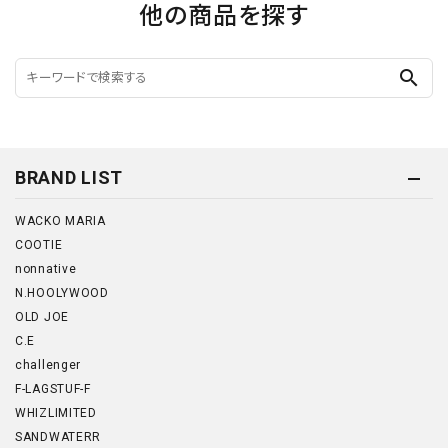
他の商品を探す
search
BRAND LIST
WACKO MARIA
COOTIE
nonnative
N.HOOLYWOOD
OLD JOE
C.E
challenger
F-LAGSTUF-F
WHIZLIMITED
SANDWATERR