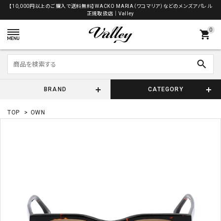
【10,000円以上のご購入で送料無料】WACKO MARIA（ワコマリア）などのメンズアパレル
正規取扱店│Valley
0
shopping_cart
search
BRAND
CATEGORY
TOP
>
OWN