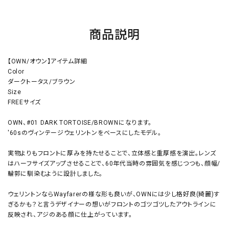
商品説明
【OWN/オウン】アイテム詳細
Color
ダークトータス/ブラウン
Size
FREEサイズ
OWN、#01 DARK TORTOISE/BROWNになります。
'60sのヴィンテージウェリントンをベースにしたモデル。
実物よりもフロントに厚みを持たせることで、立体感と重厚感を演出。レンズ
はハーフサイズアップさせることで、60年代当時の雰囲気を感じつつも、顔幅/
輪郭に馴染むように設計しました。
ウェリントンならWayfarerの様な形も良いが、OWNには少し格好良(綺麗)す
ぎるかも？と言うデザイナーの想いがフロントのゴツゴツしたアウトラインに
反映され、アジのある顔に仕上がっています。