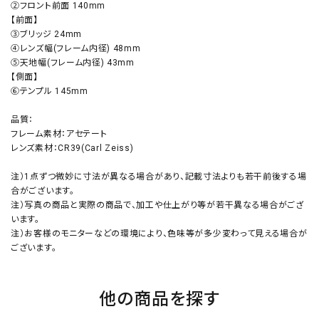
②フロント前面 140mm
【前面】
③ブリッジ 24mm
④レンズ幅(フレーム内径) 48mm
⑤天地幅(フレーム内径) 43mm
【側面】
⑥テンプル 145mm
品質：
フレーム素材：アセテート
レンズ素材：CR39(Carl Zeiss)
注）1点ずつ微妙に寸法が異なる場合があり、記載寸法よりも若干前後する場
合がございます。
注）写真の商品と実際の商品で、加工や仕上がり等が若干異なる場合がござ
います。
注）お客様のモニターなどの環境により、色味等が多少変わって見える場合が
ございます。
他の商品を探す