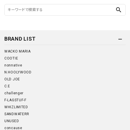
search
BRAND LIST
WACKO MARIA
COOTIE
nonnative
N.HOOLYWOOD
OLD JOE
C.E
challenger
F-LAGSTUF-F
WHIZLIMITED
SANDWATERR
UNUSED
concause