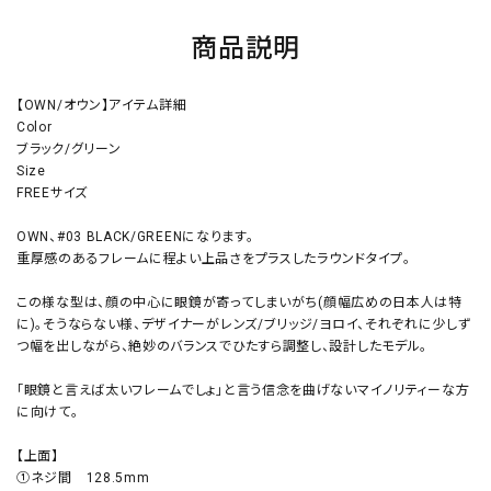
商品説明
【OWN/オウン】アイテム詳細
Color
ブラック/グリーン
Size
FREEサイズ
OWN、#03 BLACK/GREENになります。
重厚感のあるフレームに程よい上品さをプラスしたラウンドタイプ。
この様な型は、顔の中心に眼鏡が寄ってしまいがち(顔幅広めの日本人は特
に)。そうならない様、デザイナーがレンズ/ブリッジ/ヨロイ、それぞれに少しず
つ幅を出しながら、絶妙のバランスでひたすら調整し、設計したモデル。
「眼鏡と言えば太いフレームでしょ」と言う信念を曲げないマイノリティーな方
に向けて。
【上面】
①ネジ間 128.5mm