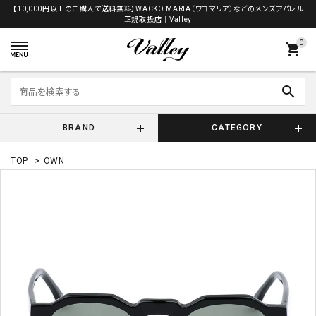
【10,000円以上のご購入で送料無料】WACKO MARIA（ワコマリア）などのメンズアパレル
正規取扱店│Valley
0
shopping_cart
search
BRAND
CATEGORY
TOP
>
OWN