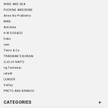
WIND AND SEA
FUCKING AWESOME
Aries No Problemo
MINE
Antidote
H.W.DOG&CO
hobo
own
Tomo & Co.
TRADMAN'S BONSAI
OJOJO NAITO
rig footwear
retaW
LEADER
Valley
PRETO AND BRANCO
CATEGORIES