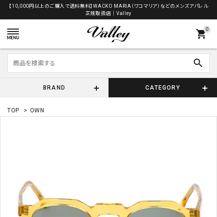
【10,000円以上のご購入で送料無料】WACKO MARIA（ワコマリア）などのメンズアパレル
正規取扱店│Valley
0
shopping_cart
search
BRAND
CATEGORY
TOP
>
OWN