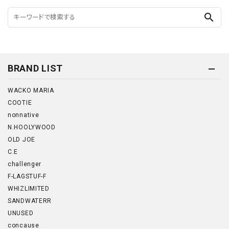
search
BRAND LIST
WACKO MARIA
COOTIE
nonnative
N.HOOLYWOOD
OLD JOE
C.E
challenger
F-LAGSTUF-F
WHIZLIMITED
SANDWATERR
UNUSED
concause