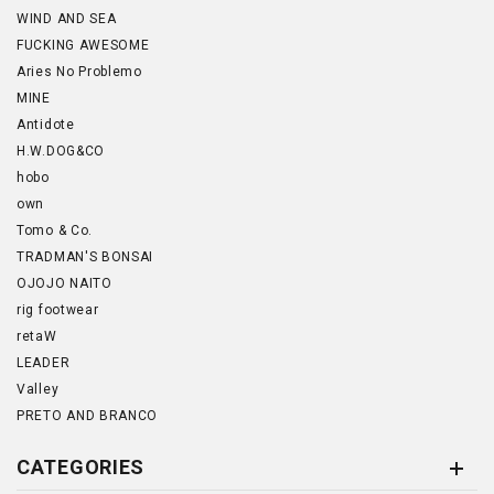
WIND AND SEA
FUCKING AWESOME
Aries No Problemo
MINE
Antidote
H.W.DOG&CO
hobo
own
Tomo & Co.
TRADMAN'S BONSAI
OJOJO NAITO
rig footwear
retaW
LEADER
Valley
PRETO AND BRANCO
CATEGORIES