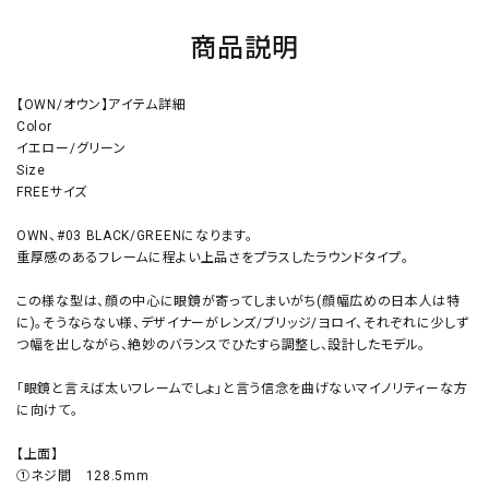
商品説明
【OWN/オウン】アイテム詳細
Color
イエロー/グリーン
Size
FREEサイズ
OWN、#03 BLACK/GREENになります。
重厚感のあるフレームに程よい上品さをプラスしたラウンドタイプ。
この様な型は、顔の中心に眼鏡が寄ってしまいがち(顔幅広めの日本人は特
に)。そうならない様、デザイナーがレンズ/ブリッジ/ヨロイ、それぞれに少しず
つ幅を出しながら、絶妙のバランスでひたすら調整し、設計したモデル。
「眼鏡と言えば太いフレームでしょ」と言う信念を曲げないマイノリティーな方
に向けて。
【上面】
①ネジ間 128.5mm