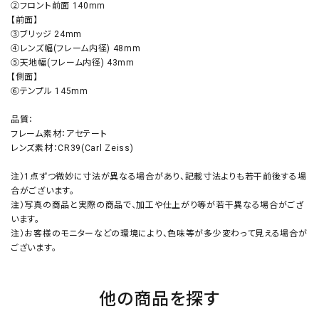
②フロント前面 140mm
【前面】
③ブリッジ 24mm
④レンズ幅(フレーム内径) 48mm
⑤天地幅(フレーム内径) 43mm
【側面】
⑥テンプル 145mm
品質：
フレーム素材：アセテート
レンズ素材：CR39(Carl Zeiss)
注）1点ずつ微妙に寸法が異なる場合があり、記載寸法よりも若干前後する場
合がございます。
注）写真の商品と実際の商品で、加工や仕上がり等が若干異なる場合がござ
います。
注）お客様のモニターなどの環境により、色味等が多少変わって見える場合が
ございます。
他の商品を探す