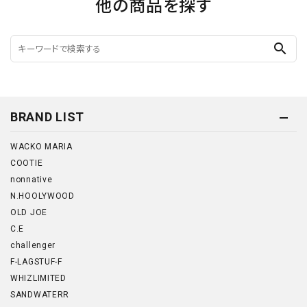
他の商品を探す
search
BRAND LIST
WACKO MARIA
COOTIE
nonnative
N.HOOLYWOOD
OLD JOE
C.E
challenger
F-LAGSTUF-F
WHIZLIMITED
SANDWATERR