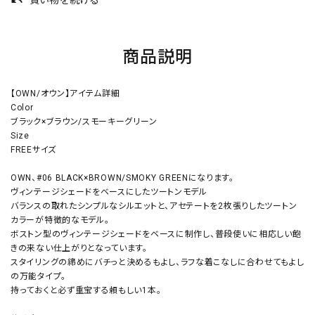
買い物を続ける
undo
商品説明
【OWN/オウン】アイテム詳細
Color
ブラック×ブラウン/スモーキーグリーン
Size
FREEサイズ
OWN、#06 BLACK×BROWN/SMOKY GREENになります。
ヴィンテージシェードをベースにしたツートンモデル
バランスの取れたシンプルなシルエットと、アセテートを2枚張りしたツートン
カラーが特徴的なモデル。
ボストン型のヴィンテージシェードをベースに制作し、普段使いに相応しい飽
きの来ない仕上がりとなっています。
スタイリングの締めにバチっと決めるもよし、ラフな着こなしに合わせてもよし
の万能タイプ。
持っておくと必ず重宝する頼もしい1本。