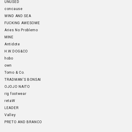
UNUSED
concause
WIND AND SEA
FUCKING AWESOME
Aries No Problemo
MINE
Antidote
H.W.DOG&CO
hobo
own
Tomo & Co.
TRADMAN'S BONSAI
OJOJO NAITO
rig footwear
retaW
LEADER
Valley
PRETO AND BRANCO