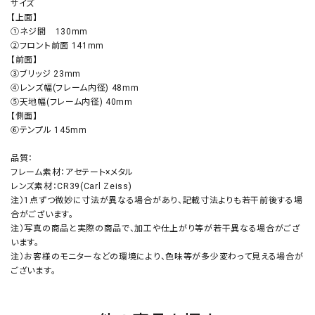
サイズ
【上面】
①ネジ間 130mm
②フロント前面 141mm
【前面】
③ブリッジ 23mm
④レンズ幅(フレーム内径) 48mm
⑤天地幅(フレーム内径) 40mm
【側面】
⑥テンプル 145mm
品質：
フレーム素材：アセテート×メタル
レンズ素材：CR39(Carl Zeiss)
注）1点ずつ微妙に寸法が異なる場合があり、記載寸法よりも若干前後する場
合がございます。
注）写真の商品と実際の商品で、加工や仕上がり等が若干異なる場合がござ
います。
注）お客様のモニターなどの環境により、色味等が多少変わって見える場合が
ございます。