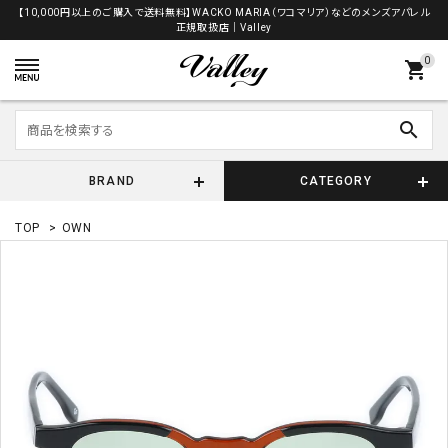
【10,000円以上のご購入で送料無料】WACKO MARIA（ワコマリア）などのメンズアパレル
正規取扱店│Valley
0
shopping_cart
search
BRAND
CATEGORY
TOP
>
OWN