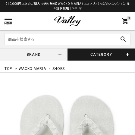
【10,000円以上のご購入で送料無料】WACKO MARIA（ワコマリア）などのメンズアパレル
正規取扱店│Valley
0
shopping_cart
search
BRAND
CATEGORY
TOP
>
WACKO MARIA
>
SHOES