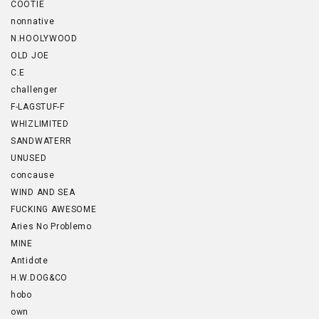
COOTIE
nonnative
N.HOOLYWOOD
OLD JOE
C.E
challenger
F-LAGSTUF-F
WHIZLIMITED
SANDWATERR
UNUSED
concause
WIND AND SEA
FUCKING AWESOME
Aries No Problemo
MINE
Antidote
H.W.DOG&CO
hobo
own