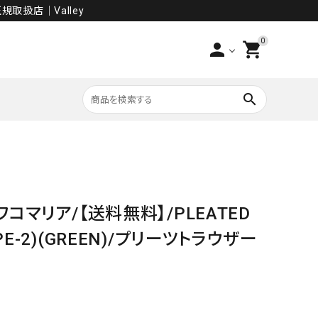
規取扱店│Valley
0
person
shopping_cart
search
PANTS
SALE
/ワコマリア/【送料無料】/PLEATED
YPE-2)(GREEN)/プリーツトラウザー