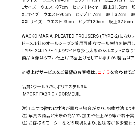
Lサイズ ウエスト87cm ヒップ114cm 股上31.5cm 
XLサイズ ウエスト90cm ヒップ117cm 股上32cm 股
XXLサイズ ウエスト93cm ヒップ120cm 股上32.5c
WACKO MARIA、PLEATED TROUSERS (TYPE-2)になり
ドーメル社のオールシーズン着用可能なウール生地を使用したテ
TYPE-2はTYPE-1よりワイドな少し太めのシルエットになり
商品画像はダブル仕上げで裾上げをしていますが、製品はアン
※裾上げサービスをご希望のお客様は、
コチラ
を合わせてご
品質：ウール97%、ポリエステル3%
IMPORT FABRIC / DORMEUIL
注）1点ずつ微妙に寸法が異なる場合があり、記載寸法より
注）写真の商品と実際の商品で、加工や仕上がり等が若干異
注）お客様のモニターなどの環境により、色味等が多少変わ