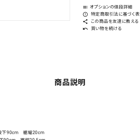
オプションの値段詳細
toc
特定商取引法に基づく表記
error_outline
この商品を友達に教える
share
買い物を続ける
undo
商品説明
股下90cm 裾幅20cm
90cm 裾幅20.5cm