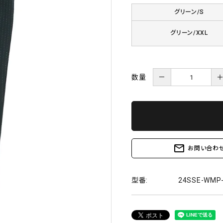
グリーン/S
グリーン/XXL
数量
－
mail_outline
お問い合わ
型番:
24SSE-WMP