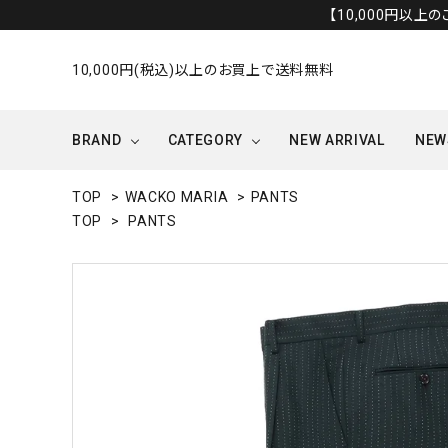
【10,000円以上
10,000円(税込)以上のお買上で送料無料
BRAND
CATEGORY
NEW ARRIVAL
NEW
TOP
>
WACKO MARIA
>
PANTS
TOP
>
PANTS
OUTER/JACKET
OTHERS