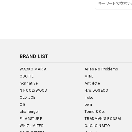
BRAND LIST
WACKO MARIA
Aries No Problemo
COOTIE
MINE
nonnative
Antidote
N.HOOLYWOOD
H.W.DOG&CO
OLD JOE
hobo
C.E
own
challenger
Tomo & Co.
F-LAGSTUF-F
TRADMAN'S BONSAI
WHIZLIMITED
OJOJO NAITO