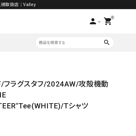
規取扱店│Valley
0
person
shopping_cart
search
PANTS
F-F/フラグスタフ/2024AW/攻殻機動
SALE
HE
TEER"Tee(WHITE)/Tシャツ