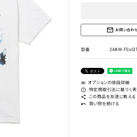
mail_outline
お問い合わ
型番:
24AW-FSxGI
オプションの値段詳細
toc
特定商取引法に基づく表記
error_outline
この商品を友達に教える
share
買い物を続ける
undo