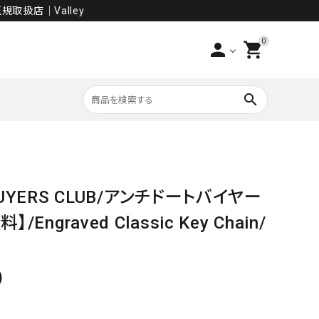
規取扱店│Valley
0
person
shopping_cart
search
PANTS
BUYERS CLUB/アンチドートバイヤー
SALE
Engraved Classic Key Chain/
)