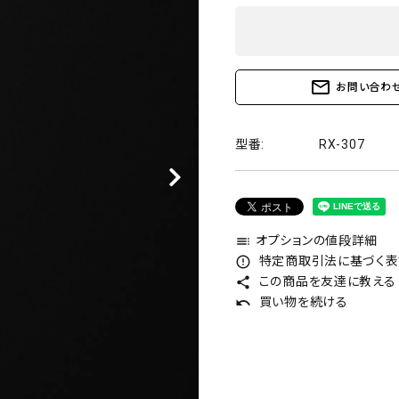
mail_outline
お問い合わ
型番:
RX-307
オプションの値段詳細
toc
特定商取引法に基づく表記
error_outline
この商品を友達に教える
share
買い物を続ける
undo