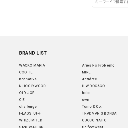
BRAND LIST
WACKO MARIA
Aries No Problemo
COOTIE
MINE
nonnative
Antidote
N.HOOLYWOOD
H.W.DOG&CO
OLD JOE
hobo
C.E
own
challenger
Tomo & Co.
F-LAGSTUF-F
TRADMAN'S BONSAI
WHIZLIMITED
OJOJO NAITO
SANDWATERR
rig footwear