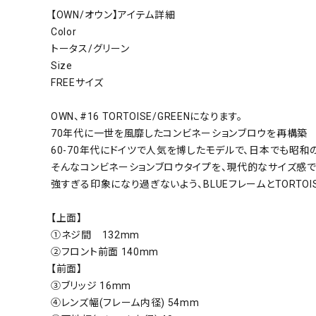
【OWN/オウン】アイテム詳細
Color
トータス/グリーン
Size
FREEサイズ
OWN、#16 TORTOISE/GREENになります。
70年代に一世を風靡したコンビネーションブロウを再構築
60-70年代にドイツで人気を博したモデルで、日本でも昭
そんなコンビネーションブロウタイプを、現代的なサイズ感で
強すぎる印象になり過ぎないよう、BLUEフレームとTORTO
【上面】
①ネジ間 132mm
②フロント前面 140mm
【前面】
③ブリッジ 16mm
④レンズ幅(フレーム内径) 54mm