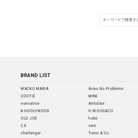
BRAND LIST
WACKO MARIA
Aries No Problemo
COOTIE
MINE
nonnative
Antidote
N.HOOLYWOOD
H.W.DOG&CO
OLD JOE
hobo
C.E
own
challenger
Tomo & Co.