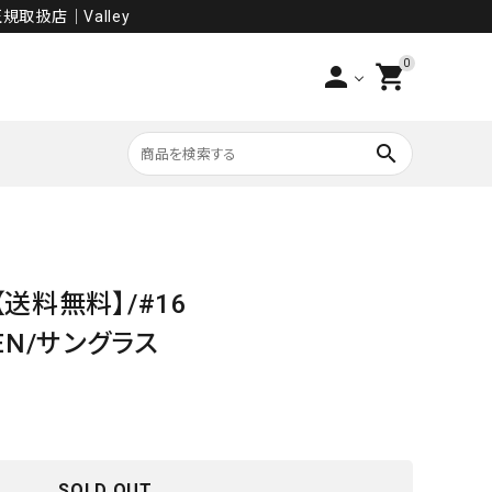
規取扱店│Valley
0
person
shopping_cart
search
PANTS
【送料無料】/#16
SALE
EEN/サングラス
SOLD OUT