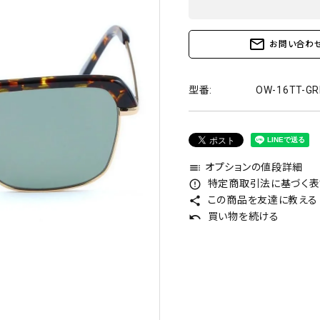
mail_outline
お問い合わ
型番:
OW-16TT-GR
オプションの値段詳細
toc
特定商取引法に基づく表記
error_outline
この商品を友達に教える
share
買い物を続ける
undo