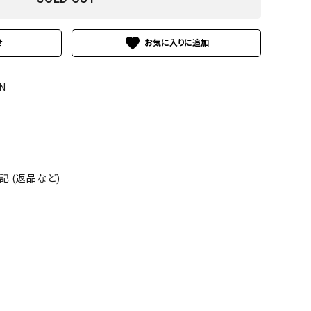
favorite
せ
N
 (返品など)