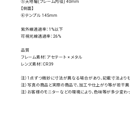
⑤天地幅(フレーム内径) 40mm
【側面】
⑥テンプル 145mm
紫外線透過率：1%以下
可視光線透過率：26%
品質
フレーム素材：アセテート × メタル
レンズ素材：CR39
注）1点ずつ微妙に寸法が異なる場合があり、記載寸法より
注）写真の商品と実際の商品で、加工や仕上がり等が若干異
注）お客様のモニターなどの環境により、色味等が多少変わ