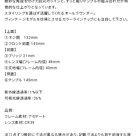
絶妙な角度を付けた目元のラインと、すっと細いテンプルの組み合わせが特
徴的な仕上がりとなっています。
スタイリングを選ばず活躍してくれるオールラウンダー。
ヴィンテージモデルを彷彿とさせるカラーラインナップにも注目して下さい。
【上面】
①ネジ間 132mm
②フロント前面 143mm
【前面】
③ブリッジ 21mm
④レンズ幅(フレーム内径) 49mm
⑤天地幅(フレーム内径) 40mm
【側面】
⑥テンプル 145mm
紫外線透過率：1%以下
可視光線透過率：26%
品質：
フレーム素材：アセテート
レンズ素材：CR39
注）1点ずつ微妙に寸法が異なる場合があり、記載寸法よりも若干前後する場