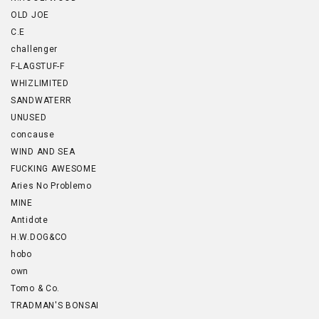
OLD JOE
C.E
challenger
F-LAGSTUF-F
WHIZLIMITED
SANDWATERR
UNUSED
concause
WIND AND SEA
FUCKING AWESOME
Aries No Problemo
MINE
Antidote
H.W.DOG&CO
hobo
own
Tomo & Co.
TRADMAN'S BONSAI