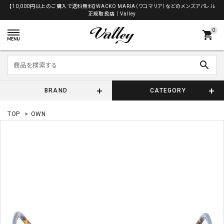
【10,000円以上のご購入で送料無料】WACKO MARIA（ワコマリア）などのメンズアパレル
正規取扱店│Valley
0
shopping_cart
search
BRAND
CATEGORY
TOP
>
OWN