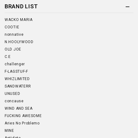
BRAND LIST
WACKO MARIA
COOTIE
nonnative
N.HOOLYWOOD
OLD JOE
C.E
challenger
F-LAGSTUF-F
WHIZLIMITED
SANDWATERR
UNUSED
concause
WIND AND SEA
FUCKING AWESOME
Aries No Problemo
MINE