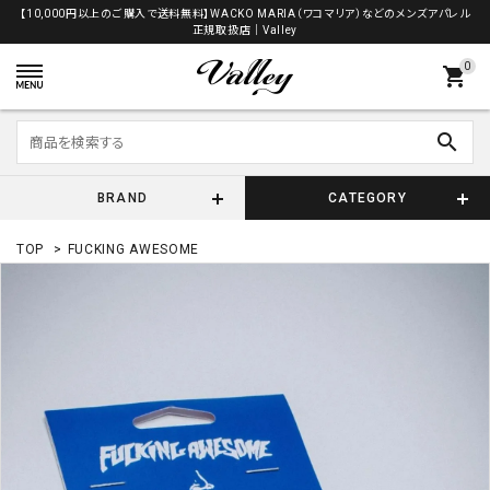
【10,000円以上のご購入で送料無料】WACKO MARIA（ワコマリア）などのメンズアパレル
正規取扱店│Valley
0
shopping_cart
search
BRAND
CATEGORY
TOP
>
FUCKING AWESOME