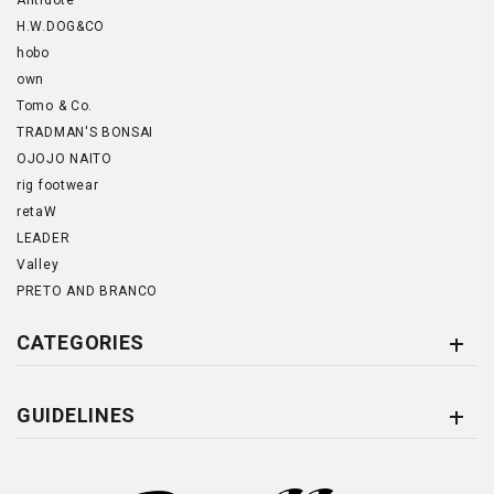
Antidote
H.W.DOG&CO
hobo
own
Tomo & Co.
TRADMAN'S BONSAI
OJOJO NAITO
rig footwear
retaW
LEADER
Valley
PRETO AND BRANCO
CATEGORIES
GUIDELINES