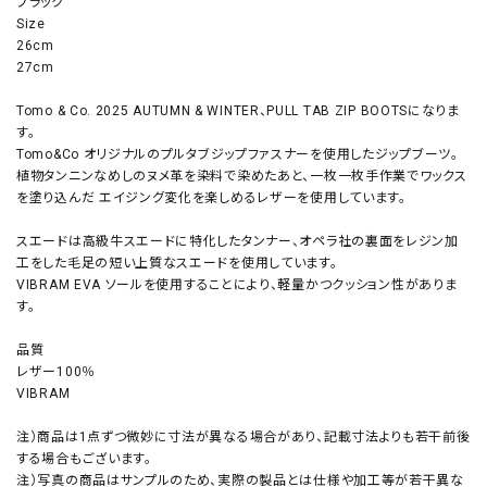
ブラック
Size
26cm
27cm
Tomo & Co. 2025 AUTUMN & WINTER、PULL TAB ZIP BOOTSになりま
す。
Tomo&Co オリジナルのプルタブジップファスナーを使用したジップブーツ。
植物タンニンなめしのヌメ革を染料で染めたあと、一枚一枚手作業でワックス
を塗り込んだ エイジング変化を楽しめるレザーを使用しています。
スエードは高級牛スエードに特化したタンナー、オペラ社の裏面をレジン加
工をした毛足の短い上質なスエードを使用しています。
VIBRAM EVA ソールを使用することにより、軽量かつクッション性がありま
す。
品質
レザー100％
VIBRAM
注）商品は1点ずつ微妙に寸法が異なる場合があり、記載寸法よりも若干前後
する場合もございます。
注）写真の商品はサンプルのため、実際の製品とは仕様や加工等が若干異な