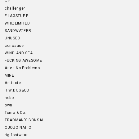
C.E
challenger
F-LAGSTUF-F
WHIZLIMITED
SANDWATERR
UNUSED
concause
WIND AND SEA
FUCKING AWESOME
Aries No Problemo
MINE
Antidote
H.W.DOG&CO
hobo
own
Tomo & Co.
TRADMAN'S BONSAI
OJOJO NAITO
rig footwear