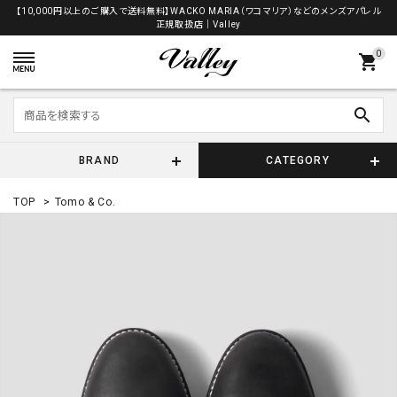
【10,000円以上のご購入で送料無料】WACKO MARIA（ワコマリア）などのメンズアパレル
正規取扱店│Valley
0
shopping_cart
search
BRAND
CATEGORY
TOP
>
Tomo & Co.