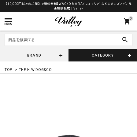
【10,000円以上のご購入で送料無料】WACKO MARIA（ワコマリア）などのメンズアパレル
正規取扱店│Valley
0
shopping_cart
search
BRAND
CATEGORY
TOP
>
THE H.W.DOG&CO.