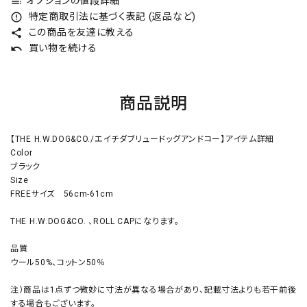
オプションの値段詳細
toc
特定商取引法に基づく表記 (返品など)
error_outline
この商品を友達に教える
share
買い物を続ける
undo
商品説明
【THE H.W.DOG&CO./エイチダブリュードッグアンドコー】アイテム詳細
Color
ブラック
Size
FREEサイズ 56cm-61cm
THE H.W.DOG&CO. 、ROLL CAPになります。
品質
ウール50%、コットン50％
注）商品は1点ずつ微妙に寸法が異なる場合があり、記載寸法よりも若干前後
する場合もございます。