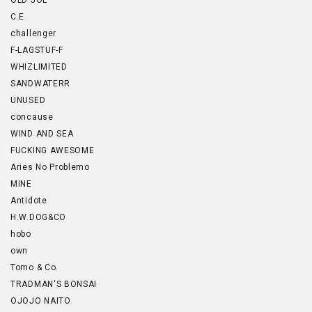
OLD JOE
C.E
challenger
F-LAGSTUF-F
WHIZLIMITED
SANDWATERR
UNUSED
concause
WIND AND SEA
FUCKING AWESOME
Aries No Problemo
MINE
Antidote
H.W.DOG&CO
hobo
own
Tomo & Co.
TRADMAN'S BONSAI
OJOJO NAITO