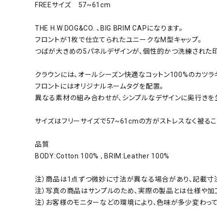
FREEサイズ 57~61cm
THE H.W.DOG&CO. 、BIG BRIM CAPになります。
フロントが1枚で仕立てられたユニークなM型キャップ。
つばが大きめの5パネルデザインが、個性的かつ洗練された
クラウンには、オールシーズン快適なコットン100%のカツ
フロントにはオリジナルネームタグを配置。
異なる素材の組み合わせが、シンプルなデザインに奥行きを
サイズはフリーサイズで57~61cmの方がストレスなく被る
品質
BODY:Cotton 100% , BRIM:Leather 100%
注）商品は1点ずつ微妙に寸法が異なる場合があり、記載寸
注）写真の商品はサンプルのため、実際の製品とは仕様や加
注）お客様のモニターなどの環境により、色味が多少変わっ