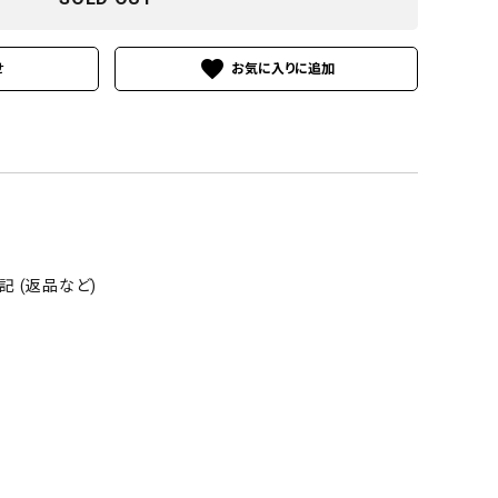
favorite
せ
 (返品など)