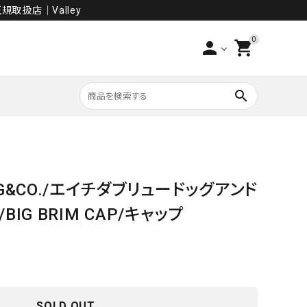
規取扱店│Valley
0
person
shopping_cart
search
PANTS
DOG&CO./エイチダブリュードッグアンド
SALE
BIG BRIM CAP/キャップ
SOLD OUT