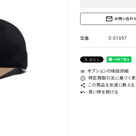
mail_outline
お問い合わ
型番:
D-01097
オプションの値段詳細
toc
特定商取引法に基づく表記
error_outline
この商品を友達に教える
share
買い物を続ける
undo