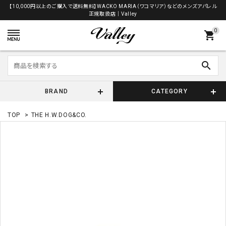
【10,000円以上のご購入で送料無料】WACKO MARIA（ワコマリア）などのメンズアパレル
正規取扱店│Valley
0
shopping_cart
search
BRAND
CATEGORY
TOP
>
THE H.W.DOG&CO.