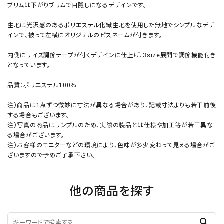
ブリムは下がりブリムで目隠しになるデザインです。
生地は光沢感のあるポリエステル化繊生地を使用した無地でシンプルなデザ
インで、被って左横にオリジナルのピスネームが付きます。
内側にサイズ調節テープが付くデザインに仕上げ、3size展開で調節機能付き
となっています。
品質：ポリエステル100％
注）商品は1点ずつ微妙に寸法が異なる場合があり、記載寸法よりも若干前後
する場合もございます。
注）写真の商品はサンプルのため、実際の製品とは仕様や加工等が若干異な
る場合がございます。
注）お客様のモニターなどの環境により、色味が多少変わって見える場合がご
ざいますので予めご了承下さい。
他の商品を探す
search