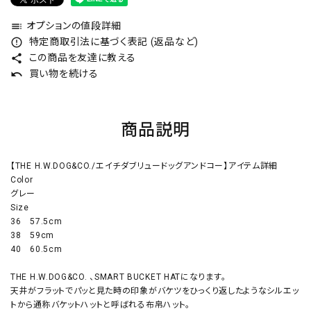
オプションの値段詳細
toc
特定商取引法に基づく表記 (返品など)
error_outline
この商品を友達に教える
share
買い物を続ける
undo
商品説明
【THE H.W.DOG&CO./エイチダブリュードッグアンドコー】アイテム詳細
Color
グレー
Size
36 57.5cm
38 59cm
40 60.5cm
THE H.W.DOG&CO. 、SMART BUCKET HATになります。
天井がフラットでパッと見た時の印象がバケツをひっくり返したようなシルエッ
トから通称バケットハットと呼ばれる布帛ハット。