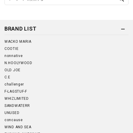
BRAND LIST
WACKO MARIA
COOTIE
nonnative
N.HOOLYWOOD
OLD JOE
C.E
challenger
F-LAGSTUF-F
WHIZLIMITED
SANDWATERR
UNUSED
concause
WIND AND SEA