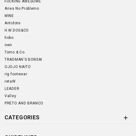
FUCKING AWESOME
Aries No Problemo
MINE
Antidote
H.W.DOG&CO
hobo
own
Tomo & Co.
TRADMAN'S BONSAI
OJOJO NAITO
rig footwear
retaW
LEADER
Valley
PRETO AND BRANCO
CATEGORIES