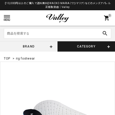
【10,000円以上のご購入で送料無料】WACKO MARIA（ワコマリア）などのメンズアパレル
正規取扱店│Valley
0
shopping_cart
search
BRAND
CATEGORY
TOP
>
rig footwear