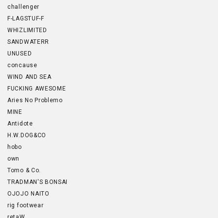
challenger
F-LAGSTUF-F
WHIZLIMITED
SANDWATERR
UNUSED
concause
WIND AND SEA
FUCKING AWESOME
Aries No Problemo
MINE
Antidote
H.W.DOG&CO
hobo
own
Tomo & Co.
TRADMAN'S BONSAI
OJOJO NAITO
rig footwear
retaW