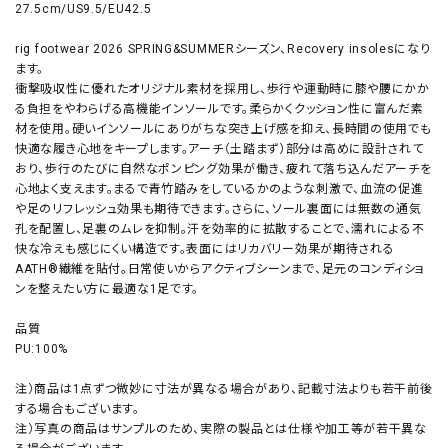
27.5cm/US9.5/EU42.5
rig footwear 2026 SPRING&SUMMERシーズン、Recovery insolesになり
ます。
衝撃吸収性に優れたオリジナル素材を採用し、歩行や運動時に膝や腰にかか
る負担をやわらげる高機能インソールです。柔らかくクッション性に富んだ素
材を使用。硬いインソールにありがちな突き上げ感を抑え、長時間の使用でも
快適な履き心地をキープします。アーチ（土踏まず）部分は高めに設計されて
おり、歩行のたびに自然なポンピング効果が働き、疲れて落ち込んだアーチを
心地よく支えます。まるで青竹踏みをしているかのような刺激で、血流の促進
や足のリフレッシュ効果も期待できます。さらに、ソール裏面には無数の通気
孔を配置し、足裏のムレを抑制。汗を効率的に拡散することで、濡れによる不
快な冷えも感じにくい構造です。表面にはリカバリー効果が期待される
AATH®繊維を貼付。日常使いからアクティブシーンまで、足元のコンディショ
ンを整えたい方に最適な1足です。
品質
PU:100%
注）商品は1点ずつ微妙に寸法が異なる場合があり、記載寸法よりも若干前後
する場合もございます。
注）写真の商品はサンプルのため、実際の製品とは仕様や加工等が若干異な