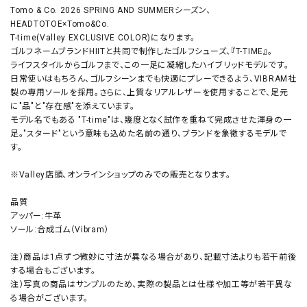
Tomo & Co. 2026 SPRING AND SUMMERシーズン、
HEADTOTOE×Tomo&Co.
T-time(Valley EXCLUSIVE COLOR)になります。
ゴルフネームブランドHIITと共同で制作したゴルフシューズ、『T-TIME』。
ライフスタイルからゴルフまで、この一足に凝縮したハイブリッドモデルです。
日常使いはもちろん、ゴルフシーンまでも快適にプレーできるよう、VIBRAM社
製の専用ソールを採用。さらに、上質なリアルレザーを使用することで、足元
に"品"と"存在感"を添えています。
モデル名でもある "T-time"は、幾度となく試作を重ねて完成させた渾身の一
足。"スタード"という意味も込めた名前の通り、ブランドを象徴するモデルで
す。
※Valley店頭、オンラインショップのみでの販売となります。
品質
アッパー:牛革
ソール:合成ゴム（Vibram）
注）商品は1点ずつ微妙に寸法が異なる場合があり、記載寸法よりも若干前後
する場合もございます。
注）写真の商品はサンプルのため、実際の製品とは仕様や加工等が若干異な
る場合がございます。