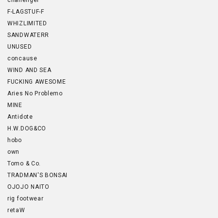
challenger
F-LAGSTUF-F
WHIZLIMITED
SANDWATERR
UNUSED
concause
WIND AND SEA
FUCKING AWESOME
Aries No Problemo
MINE
Antidote
H.W.DOG&CO
hobo
own
Tomo & Co.
TRADMAN'S BONSAI
OJOJO NAITO
rig footwear
retaW