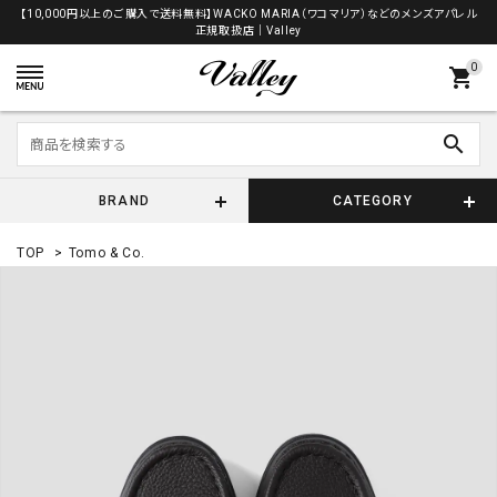
【10,000円以上のご購入で送料無料】WACKO MARIA（ワコマリア）などのメンズアパレル
正規取扱店│Valley
0
shopping_cart
search
BRAND
CATEGORY
TOP
>
Tomo & Co.