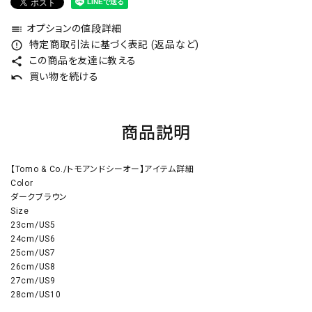
オプションの値段詳細
toc
特定商取引法に基づく表記 (返品など)
error_outline
この商品を友達に教える
share
買い物を続ける
undo
商品説明
【Tomo & Co./トモアンドシーオー】アイテム詳細
Color
ダークブラウン
Size
23cm/US5
24cm/US6
25cm/US7
26cm/US8
27cm/US9
28cm/US10