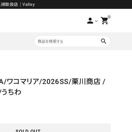
規取扱店│Valley
0
person
shopping_cart
search
PANTS
IA/ワコマリア/2026SS/栗川商店 /
SALE
)/うちわ
SOLD OUT