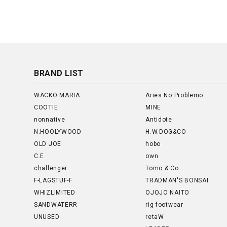
BRAND LIST
WACKO MARIA
Aries No Problemo
COOTIE
MINE
nonnative
Antidote
N.HOOLYWOOD
H.W.DOG&CO
OLD JOE
hobo
C.E
own
challenger
Tomo & Co.
F-LAGSTUF-F
TRADMAN'S BONSAI
WHIZLIMITED
OJOJO NAITO
SANDWATERR
rig footwear
UNUSED
retaW