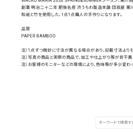
WACKO MARIA 2026 SPRING&SUMMERシーズン、栗
創業 明治二十二年 肥後名産 渋うちわ製造本舗 団扇屋 栗
和紙と竹を使用した、1点1点職人の手作りになります。
品質
PAPER BAMBOO
注）1点ずつ微妙に寸法が異なる場合があり、記載寸法より
注）写真の商品と実際の商品で、加工や仕上がり等が若干異
注）お客様のモニターなどの環境により、色味等が多少変わ