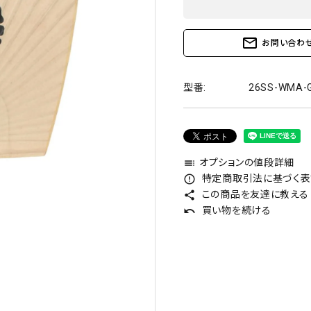
mail_outline
お問い合わ
型番:
26SS-WMA-
オプションの値段詳細
toc
特定商取引法に基づく表記
error_outline
この商品を友達に教える
share
買い物を続ける
undo