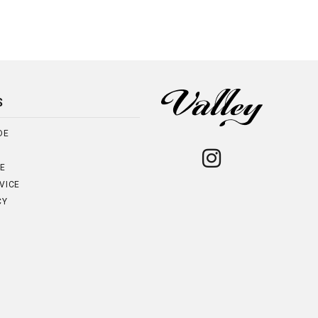
S
DE
NE
VICE
CY