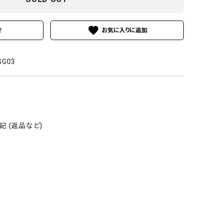
favorite
せ
GG03
 (返品など)