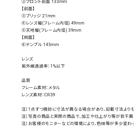
②フロント前面 133mm
【前面】
③ブリッジ 21mm
④レンズ幅(フレーム内径) 49mm
⑤天地幅(フレーム内径) 39mm
【側面】
⑥テンプル 145mm
レンズ
紫外線透過率：1%以下
品質
フレーム素材：メタル
レンズ素材：CR39
注）1点ずつ微妙に寸法が異なる場合があり、記載寸法より
注）写真の商品と実際の商品で、加工や仕上がり等が若干異
注）お客様のモニターなどの環境により、色味等が多少変わ