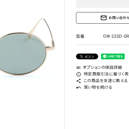
mail_outline
お問い合わ
型番:
OW-22GD-G
オプションの値段詳細
toc
特定商取引法に基づく表記
error_outline
この商品を友達に教える
share
買い物を続ける
undo