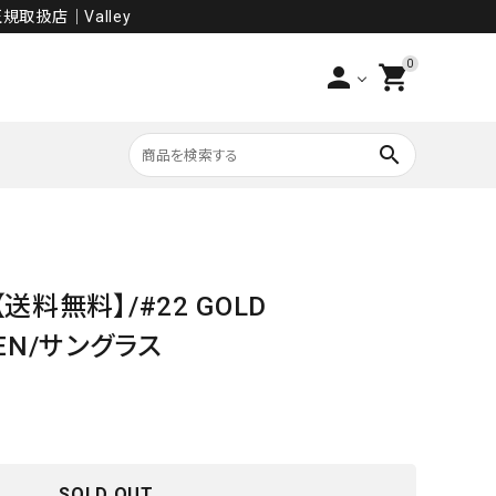
規取扱店│Valley
0
person
shopping_cart
search
PANTS
【送料無料】/#22 GOLD
SALE
EEN/サングラス
SOLD OUT