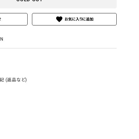
favorite
せ
RN
 (返品など)