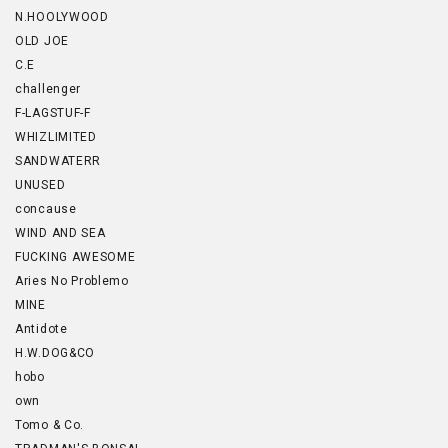
N.HOOLYWOOD
OLD JOE
C.E
challenger
F-LAGSTUF-F
WHIZLIMITED
SANDWATERR
UNUSED
concause
WIND AND SEA
FUCKING AWESOME
Aries No Problemo
MINE
Antidote
H.W.DOG&CO
hobo
own
Tomo & Co.