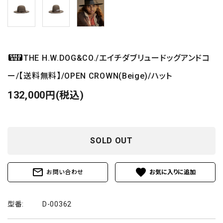
THE H.W.DOG&CO./エイチダブリュードッグアンドコ
ー/【送料無料】/OPEN CROWN(Beige)/ハット
132,000円(税込)
SOLD OUT
mail_outline
favorite
お問い合わせ
型番:
D-00362