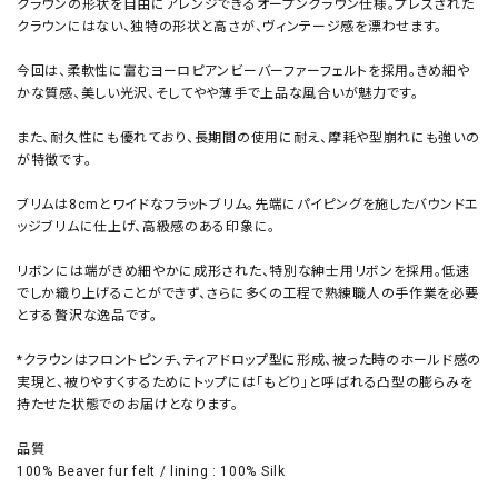
クラウンの形状を自由にアレンジできるオープンクラウン仕様。プレスされた
クラウンにはない、独特の形状と高さが、ヴィンテージ感を漂わせます。
今回は、柔軟性に富むヨーロピアンビーバーファーフェルトを採用。きめ細や
かな質感、美しい光沢、そしてやや薄手で上品な風合いが魅力です。
また、耐久性にも優れており、長期間の使用に耐え、摩耗や型崩れにも強いの
が特徴です。
ブリムは8cmとワイドなフラットブリム。先端にパイピングを施したバウンドエ
ッジブリムに仕上げ、高級感のある印象に。
リボンには端がきめ細やかに成形された、特別な紳士用リボンを採用。低速
でしか織り上げることができず、さらに多くの工程で熟練職人の手作業を必要
とする贅沢な逸品です。
*クラウンはフロントピンチ、ティアドロップ型に形成、被った時のホールド感の
実現と、被りやすくするためにトップには「もどり」と呼ばれる凸型の膨らみを
持たせた状態でのお届けとなります。
品質
100% Beaver fur felt / lining : 100% Silk