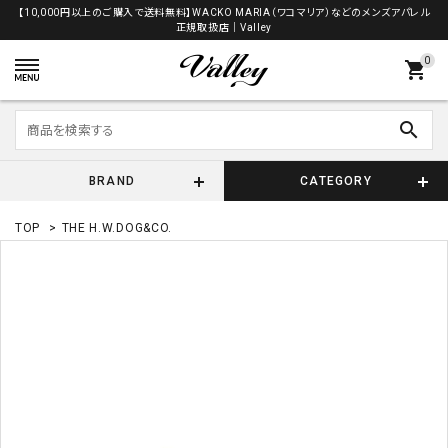
【10,000円以上のご購入で送料無料】WACKO MARIA（ワコマリア）などのメンズアパレル
正規取扱店│Valley
0
shopping_cart
search
BRAND
CATEGORY
TOP
>
THE H.W.DOG&CO.