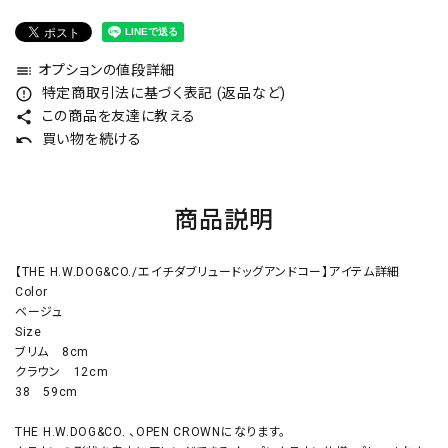
オプションの値段詳細
toc
特定商取引法に基づく表記 (返品など)
error_outline
この商品を友達に教える
share
買い物を続ける
undo
商品説明
【THE H.W.DOG&CO./エイチダブリュードッグアンドコー】アイテム詳細
Color
ベージュ
Size
ブリム 8cm
クラウン 12cm
38 59cm
THE H.W.DOG&CO. 、OPEN CROWNになります。