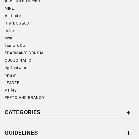
Aries No Problemo
MINE
Antidote
H.W.DOG&CO
hobo
own
Tomo & Co.
TRADMAN'S BONSAI
OJOJO NAITO
rig footwear
retaW
LEADER
Valley
PRETO AND BRANCO
CATEGORIES
GUIDELINES