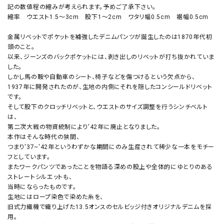
記の数値程の縮みが考えられます。予めご了承下さい。
縮率 ウエスト1.5～3cm 股下1～2cm ワタリ幅0.5cm 裾幅0.5cm
金属リベットでポケットを補強したデニムパンツが誕生したのは1870年代初
頭のこと。
以来、ジーンズのバックポケットには、剥き出しのリベットが打ち抜かれていま
した。
しかし馬の鞍や自動車のシート、椅子などを傷つけるという欠点から、
1937年に開発されたのが、生地の内側にそれを隠したコンシールドリベット
です。
そして股下のクロッチリベットと、ウエストのサイズ調整を行うシンチベルト
は、
第二次大戦の物資統制により'42年に廃止となりました。
本作はそんな時代の狭間、
つまり'37~'42年というわずかな期間にのみ生産されて稀少な一本をモチー
フとしています。
またワークパンツであったことを物語る深めの股上や全体的にゆとりのある
ストレートシルエットも、
当時にならったものです。
生地にはロープ染色で染めた糸を、
旧式力織機で織り上げた13.5オンスのセルビッジ付きオリジナルデニムを採
用。