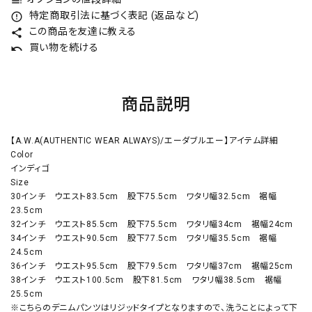
toc
特定商取引法に基づく表記 (返品など)
error_outline
この商品を友達に教える
share
買い物を続ける
undo
商品説明
【A.W.A(AUTHENTIC WEAR ALWAYS)/エーダブルエー】アイテム詳細
Color
インディゴ
Size
30インチ ウエスト83.5cm 股下75.5cm ワタリ幅32.5cm 裾幅
23.5cm
32インチ ウエスト85.5cm 股下75.5cm ワタリ幅34cm 裾幅24cm
34インチ ウエスト90.5cm 股下77.5cm ワタリ幅35.5cm 裾幅
24.5cm
36インチ ウエスト95.5cm 股下79.5cm ワタリ幅37cm 裾幅25cm
38インチ ウエスト100.5cm 股下81.5cm ワタリ幅38.5cm 裾幅
25.5cm
※こちらのデニムパンツはリジッドタイプとなりますので、洗うことによって下