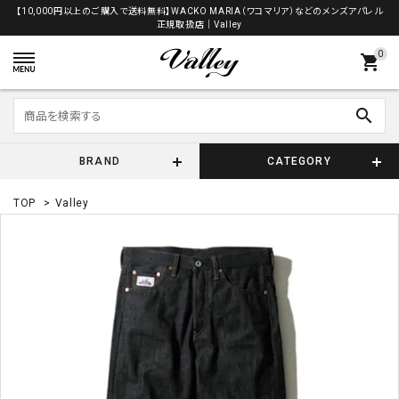
【10,000円以上のご購入で送料無料】WACKO MARIA（ワコマリア）などのメンズアパレル
正規取扱店│Valley
0
shopping_cart
search
BRAND
CATEGORY
TOP
>
Valley