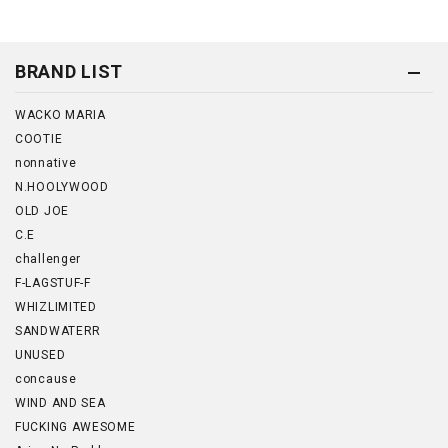
BRAND LIST
WACKO MARIA
COOTIE
nonnative
N.HOOLYWOOD
OLD JOE
C.E
challenger
F-LAGSTUF-F
WHIZLIMITED
SANDWATERR
UNUSED
concause
WIND AND SEA
FUCKING AWESOME