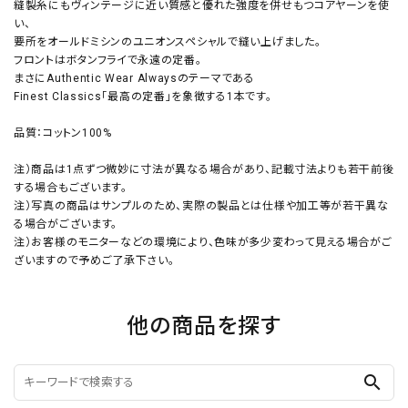
縫製糸にもヴィンテージに近い質感と優れた強度を併せもつコアヤーンを使
い、
要所をオールドミシンのユニオンスペシャルで縫い上げました。
フロントはボタンフライで永遠の定番。
まさにAuthentic Wear Alwaysのテーマである
Finest Classics「最高の定番」を象徴する1本です。
品質：コットン100%
注）商品は1点ずつ微妙に寸法が異なる場合があり、記載寸法よりも若干前後
する場合もございます。
注）写真の商品はサンプルのため、実際の製品とは仕様や加工等が若干異な
る場合がございます。
注）お客様のモニターなどの環境により、色味が多少変わって見える場合がご
ざいますので予めご了承下さい。
他の商品を探す
search