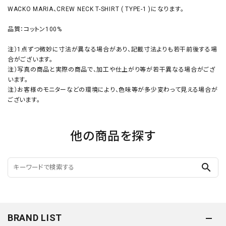
WACKO MARIA、CREW NECK T-SHIRT ( TYPE-1 )になります。
品質：コットン100%
注）1点ずつ微妙に寸法が異なる場合があり、記載寸法よりも若干前後する場
合がございます。
注）写真の商品と実際の商品で、加工や仕上がり等が若干異なる場合がござ
います。
注）お客様のモニターなどの環境により、色味等が多少変わって見える場合が
ございます。
他の商品を探す
search
BRAND LIST