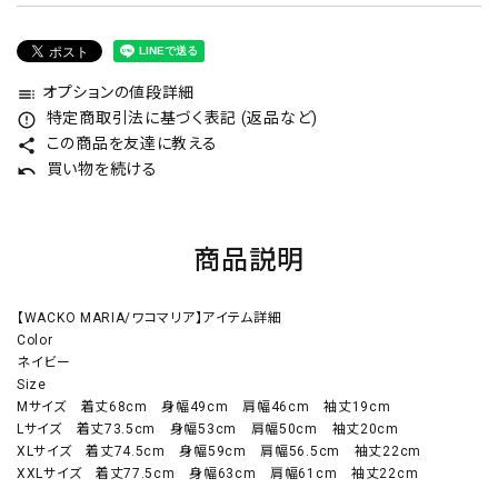
オプションの値段詳細
toc
特定商取引法に基づく表記 (返品など)
error_outline
この商品を友達に教える
share
買い物を続ける
undo
商品説明
【WACKO MARIA/ワコマリア】アイテム詳細
Color
ネイビー
Size
Mサイズ 着丈68cm 身幅49cm 肩幅46cm 袖丈19cm
Lサイズ 着丈73.5cm 身幅53cm 肩幅50cm 袖丈20cm
XLサイズ 着丈74.5cm 身幅59cm 肩幅56.5cm 袖丈22cm
XXLサイズ 着丈77.5cm 身幅63cm 肩幅61cm 袖丈22cm