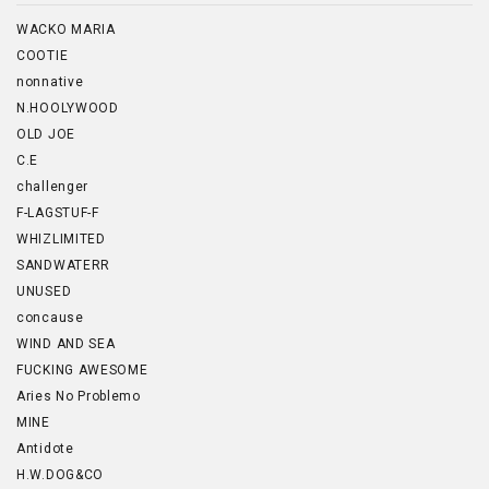
WACKO MARIA
COOTIE
nonnative
N.HOOLYWOOD
OLD JOE
C.E
challenger
F-LAGSTUF-F
WHIZLIMITED
SANDWATERR
UNUSED
concause
WIND AND SEA
FUCKING AWESOME
Aries No Problemo
MINE
Antidote
H.W.DOG&CO