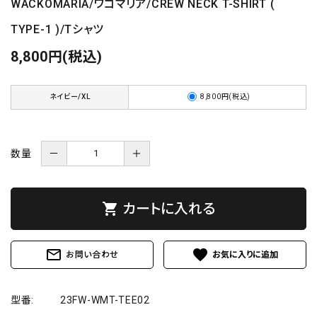
WACKOMARIA/ワコマリア/CREW NECK T-SHIRT (
TYPE-1 )/Tシャツ
8,800円(税込)
ネイビー/XL
8,800円(税込)
数量
－
＋
shopping_cart
カートに入れる
mail_outline
favorite
お問い合わせ
型番:
23FW-WMT-TEE02