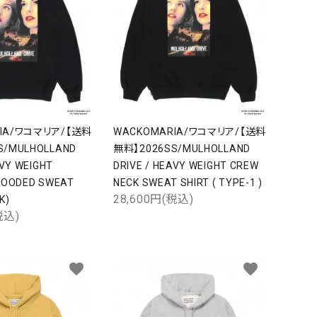
RIA/ワコマリア/【送料
WACKOMARIA/ワコマリア/【送料
S/MULHOLLAND
無料】2026SS/MULHOLLAND
AVY WEIGHT
DRIVE / HEAVY WEIGHT CREW
HOODED SWEAT
NECK SWEAT SHIRT ( TYPE-1 )
28,600円(税込)
K)
税込)
favorite
favorite