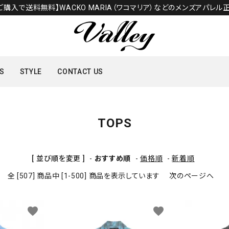
のご購入で送料無料】WACKO MARIA（ワコマリア）などのメンズアパレル正
S
STYLE
CONTACT US
TOPS
TOPS
SHOES
[ 並び順を変更 ]
-
おすすめ順
-
価格順
-
新着順
全 [507] 商品中 [1-500] 商品を表示しています
次のページへ
favorite
favorite