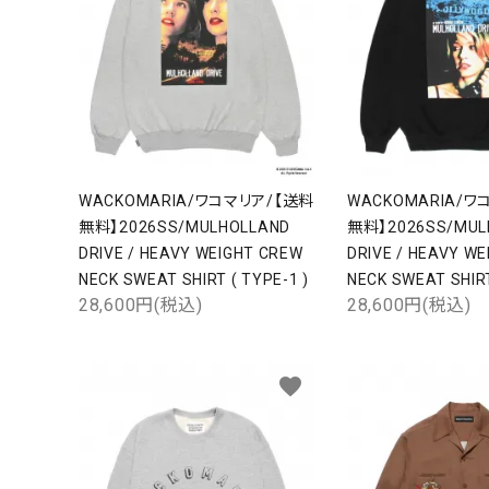
WACKOMARIA/ワコマリア/【送料
WACKOMARIA/ワ
無料】2026SS/MULHOLLAND
無料】2026SS/MUL
DRIVE / HEAVY WEIGHT CREW
DRIVE / HEAVY W
NECK SWEAT SHIRT ( TYPE-1 )
NECK SWEAT SHIRT
28,600円(税込)
28,600円(税込)
favorite