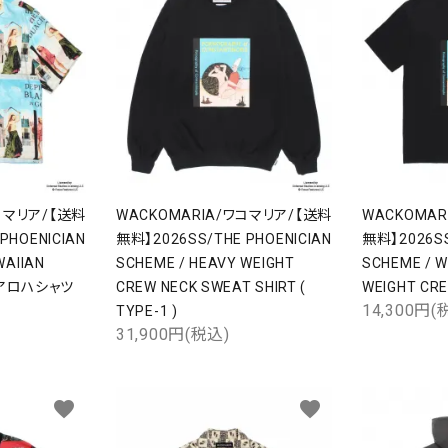
コマリア/【送料
WACKOMARIA/ワコマリア/【送料
WACKOMA
PHOENICIAN
無料】2026SS/THE PHOENICIAN
無料】2026SS
WAIIAN
SCHEME / HEAVY WEIGHT
SCHEME / 
 )/アロハシャツ
CREW NECK SWEAT SHIRT (
WEIGHT CRE
14,300円(
TYPE-1 )
31,900円(税込)
favorite
favorite