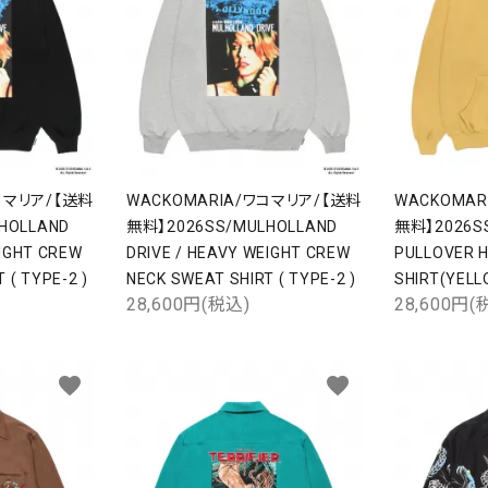
コマリア/【送料
WACKOMARIA/ワコマリア/【送料
WACKOMA
HOLLAND
無料】2026SS/MULHOLLAND
無料】2026SS
EIGHT CREW
DRIVE / HEAVY WEIGHT CREW
PULLOVER 
 ( TYPE-2 )
NECK SWEAT SHIRT ( TYPE-2 )
SHIRT(YE
28,600円(税込)
28,600円(
favorite
favorite