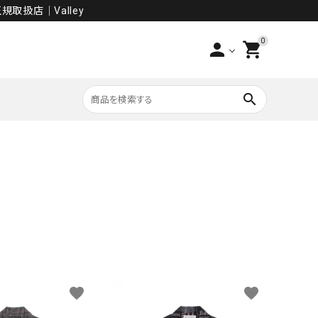
規取扱店│Valley
0
person
shopping_cart
search
PANTS
SALE
favorite
favorite