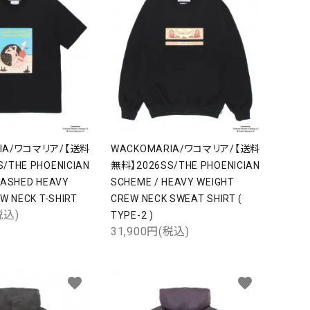
RIA/ワコマリア/【送料
WACKOMARIA/ワコマリア/【送料
/THE PHOENICIAN
無料】2026SS/THE PHOENICIAN
WASHED HEAVY
SCHEME / HEAVY WEIGHT
W NECK T-SHIRT
CREW NECK SWEAT SHIRT (
税込)
TYPE-2 )
31,900円(税込)
favorite
favorite