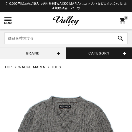
【10,000円以上のご購入で送料無料】WACKO MARIA（ワコマリア）などのメンズアパレル
正規取扱店│Valley
0
shopping_cart
search
BRAND
CATEGORY
TOP
>
WACKO MARIA
>
TOPS