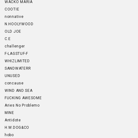
WACKO MARIA
COOTIE
nonnative
N.HOOLYWOOD
OLD JOE
C.E
challenger
F-LAGSTUF-F
WHIZLIMITED
SANDWATERR
UNUSED
concause
WIND AND SEA
FUCKING AWESOME
Aries No Problemo
MINE
Antidote
H.W.DOG&CO
hobo