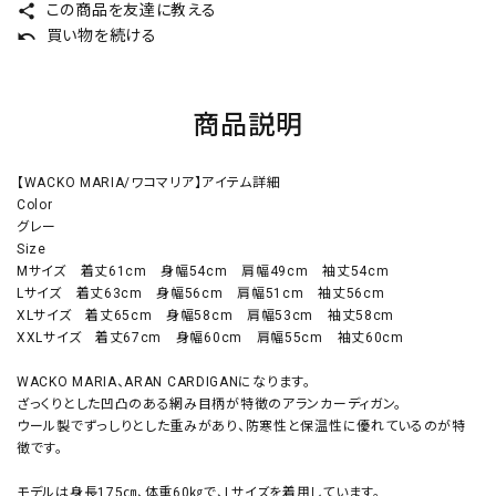
この商品を友達に教える
share
買い物を続ける
undo
商品説明
【WACKO MARIA/ワコマリア】アイテム詳細
Color
グレー
Size
Mサイズ 着丈61cm 身幅54cm 肩幅49cm 袖丈54cm
Lサイズ 着丈63cm 身幅56cm 肩幅51cm 袖丈56cm
XLサイズ 着丈65cm 身幅58cm 肩幅53cm 袖丈58cm
XXLサイズ 着丈67cm 身幅60cm 肩幅55cm 袖丈60cm
WACKO MARIA、ARAN CARDIGANになります。
ざっくりとした凹凸のある網み目柄が特徴のアランカーディガン。
ウール製でずっしりとした重みがあり、防寒性と保温性に優れているのが特
徴です。
モデルは身長175㎝、体重60㎏で、Lサイズを着用しています。