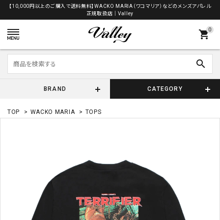
【10,000円以上のご購入で送料無料】WACKO MARIA（ワコマリア）などのメンズアパレル
正規取扱店│Valley
0
shopping_cart
search
BRAND
CATEGORY
TOP
>
WACKO MARIA
>
TOPS