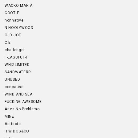
WACKO MARIA
COOTIE
nonnative
N.HOOLYWOOD
OLD JOE
C.E
challenger
F-LAGSTUF-F
WHIZLIMITED
SANDWATERR
UNUSED
concause
WIND AND SEA
FUCKING AWESOME
Aries No Problemo
MINE
Antidote
H.W.DOG&CO