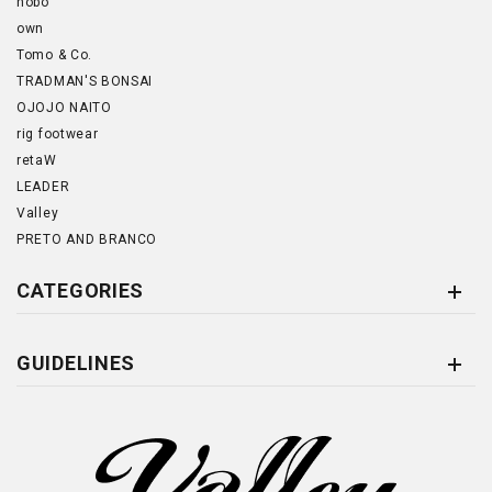
hobo
own
Tomo & Co.
TRADMAN'S BONSAI
OJOJO NAITO
rig footwear
retaW
LEADER
Valley
PRETO AND BRANCO
CATEGORIES
GUIDELINES