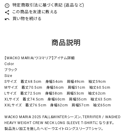
特定商取引法に基づく表記 (返品など)
error_outline
この商品を友達に教える
share
買い物を続ける
undo
商品説明
【WACKO MARIA/ワコマリア】アイテム詳細
Color
ブラック
Size
Sサイズ 着丈68.5cm 身幅54cm 肩幅49cm 袖丈59cm
Mサイズ 着丈70.5cm 身幅56cm 肩幅51cm 袖丈60.5cm
Lサイズ 着丈72.5cm 身幅58cm 肩幅53cm 袖丈62cm
XLサイズ 着丈74.5cm 身幅60cm 肩幅55cm 袖丈63.5cm
XXLサイズ 着丈76.5cm 身幅62cm 肩幅57cm 袖丈65cm
WACKO MARIA 2025 FALL&WINTERシーズン、TERRIFIER / WASHED
HEAVY WEIGHT CREW NECK LONG SLEEVE T-SHIRTになります。
製品洗い加工を施したヘビーウエイトロングスリーブTシャツ。