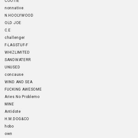
COOTIE
nonnative
N.HOOLYWOOD
OLD JOE
C.E
challenger
F-LAGSTUF-F
WHIZLIMITED
SANDWATERR
UNUSED
concause
WIND AND SEA
FUCKING AWESOME
Aries No Problemo
MINE
Antidote
H.W.DOG&CO
hobo
own