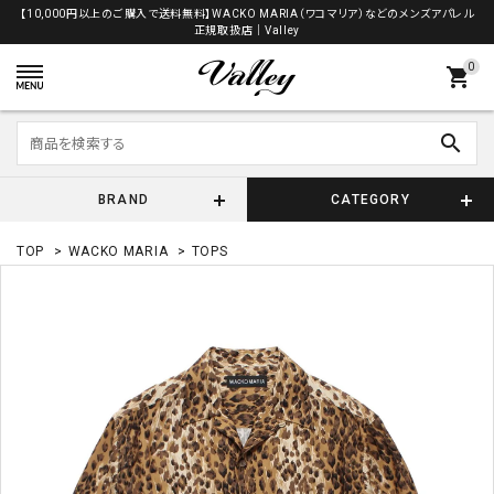
【10,000円以上のご購入で送料無料】WACKO MARIA（ワコマリア）などのメンズアパレル
正規取扱店│Valley
0
shopping_cart
search
BRAND
CATEGORY
TOP
>
WACKO MARIA
>
TOPS