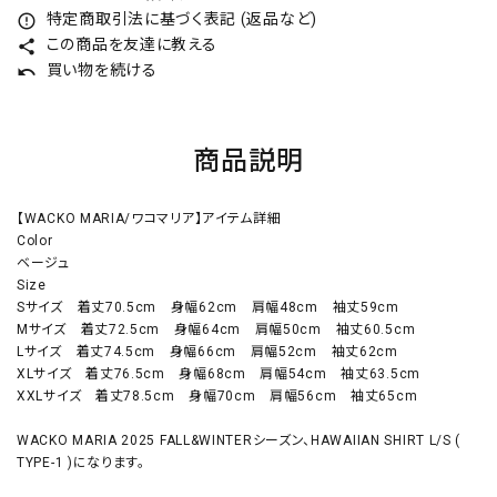
特定商取引法に基づく表記 (返品など)
error_outline
この商品を友達に教える
share
買い物を続ける
undo
商品説明
【WACKO MARIA/ワコマリア】アイテム詳細
Color
ベージュ
Size
Sサイズ 着丈70.5cm 身幅62cm 肩幅48cm 袖丈59cm
Mサイズ 着丈72.5cm 身幅64cm 肩幅50cm 袖丈60.5cm
Lサイズ 着丈74.5cm 身幅66cm 肩幅52cm 袖丈62cm
XLサイズ 着丈76.5cm 身幅68cm 肩幅54cm 袖丈63.5cm
XXLサイズ 着丈78.5cm 身幅70cm 肩幅56cm 袖丈65cm
WACKO MARIA 2025 FALL&WINTERシーズン、HAWAIIAN SHIRT L/S (
TYPE-1 )になります。