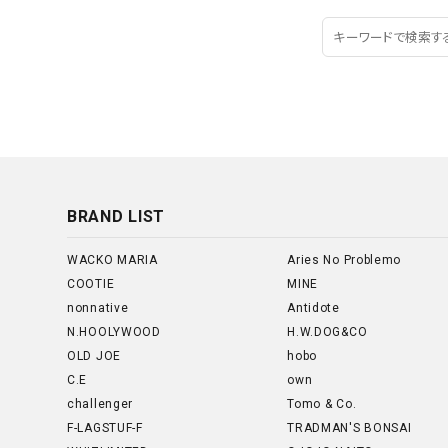
BRAND LIST
WACKO MARIA
Aries No Problemo
COOTIE
MINE
nonnative
Antidote
N.HOOLYWOOD
H.W.DOG&CO
OLD JOE
hobo
C.E
own
challenger
Tomo & Co.
F-LAGSTUF-F
TRADMAN'S BONSAI