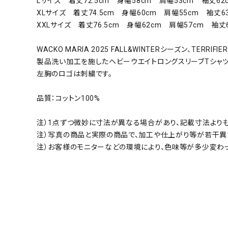
Lサイズ 着丈72.5cm 身幅58cm 肩幅53cm 袖丈62
XLサイズ 着丈74.5cm 身幅60cm 肩幅55cm 袖丈63
XXLサイズ 着丈76.5cm 身幅62cm 肩幅57cm 袖丈
WACKO MARIA 2025 FALL&WINTERシーズン、TERRIFIER
製品洗い加工を施したヘビーウエイトロングスリーブTシャツ
左胸のロゴは刺繍です。
品質：コットン100%
注）1点ずつ微妙に寸法が異なる場合があり、記載寸法より
注）写真の商品と実際の商品で、加工や仕上がり等が若干異
注）お客様のモニターなどの環境により、色味等が多少変わ