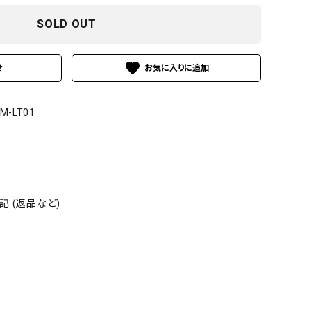
SOLD OUT
favorite
せ
WM-LT01
 (返品など)