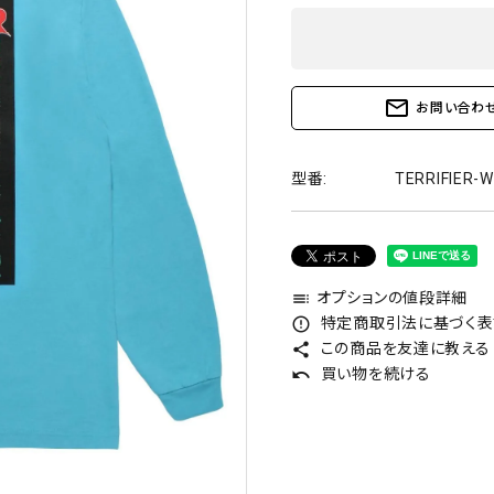
mail_outline
お問い合わ
型番:
TERRIFIER-
オプションの値段詳細
toc
特定商取引法に基づく表記
error_outline
この商品を友達に教える
share
買い物を続ける
undo