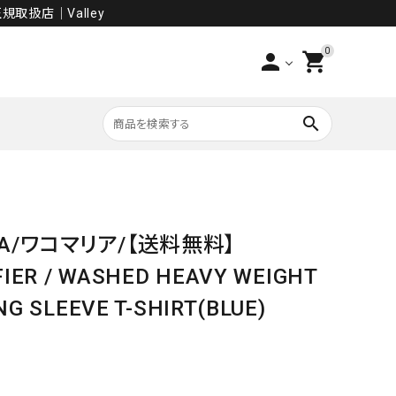
規取扱店│Valley
0
person
shopping_cart
search
PANTS
IA/ワコマリア/【送料無料】
SALE
FIER / WASHED HEAVY WEIGHT
G SLEEVE T-SHIRT(BLUE)