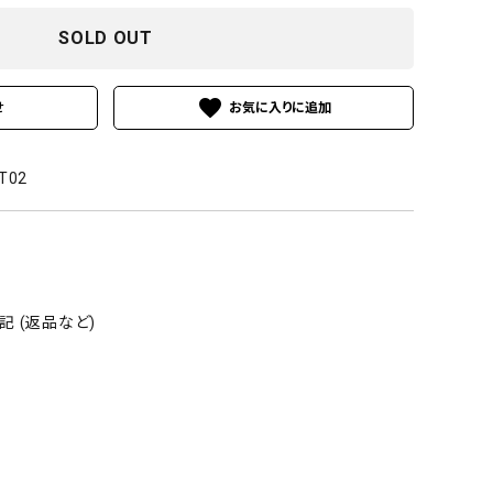
SOLD OUT
favorite
せ
T02
 (返品など)