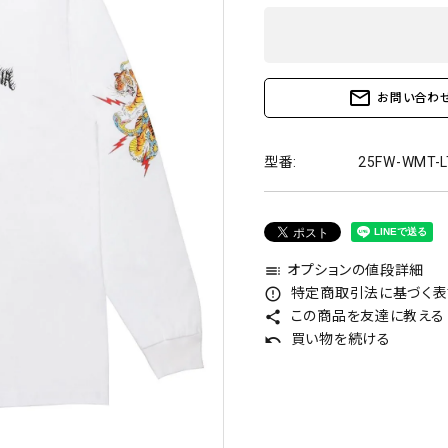
mail_outline
お問い合わ
型番:
25FW-WMT-L
オプションの値段詳細
toc
特定商取引法に基づく表記
error_outline
この商品を友達に教える
share
買い物を続ける
undo