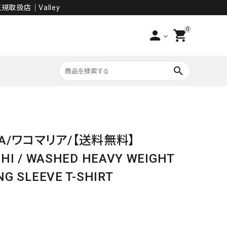
規取扱店│Valley
0
person
shopping_cart
search
PANTS
IA/ワコマリア/【送料無料】
SALE
EHI / WASHED HEAVY WEIGHT
G SLEEVE T-SHIRT