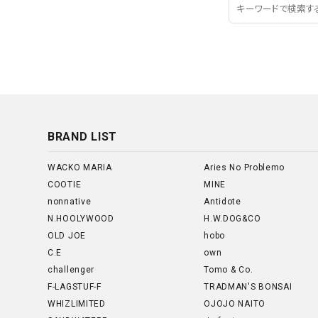
BRAND LIST
WACKO MARIA
Aries No Problemo
COOTIE
MINE
nonnative
Antidote
N.HOOLYWOOD
H.W.DOG&CO
OLD JOE
hobo
C.E
own
challenger
Tomo & Co.
F-LAGSTUF-F
TRADMAN'S BONSAI
WHIZLIMITED
OJOJO NAITO