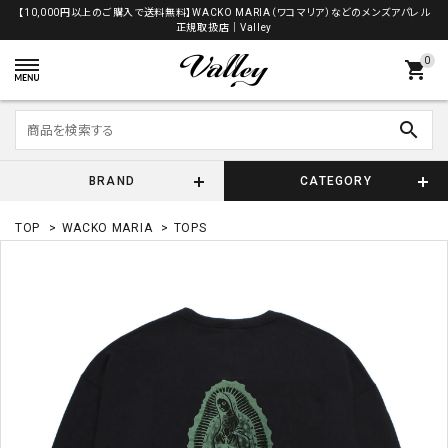
【10,000円以上のご購入で送料無料】WACKO MARIA（ワコマリア）などのメンズアパレル
正規取扱店│Valley
0
shopping_cart
search
BRAND
CATEGORY
TOP
>
WACKO MARIA
>
TOPS