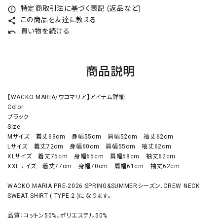
特定商取引法に基づく表記 (返品など)
error_outline
この商品を友達に教える
share
買い物を続ける
undo
商品説明
【WACKO MARIA/ワコマリア】アイテム詳細
Color
ブラック
Size
Mサイズ 着丈69cm 身幅55cm 肩幅52cm 袖丈62cm
Lサイズ 着丈72cm 身幅60cm 肩幅55cm 袖丈62cm
XLサイズ 着丈75cm 身幅65cm 肩幅58cm 袖丈62cm
XXLサイズ 着丈77cm 身幅70cm 肩幅61cm 袖丈62cm
WACKO MARIA PRE-2026 SPRING&SUMMERシーズン、CREW NECK
SWEAT SHIRT ( TYPE-2 )になります。
品質：コットン50%、ポリエステル50%