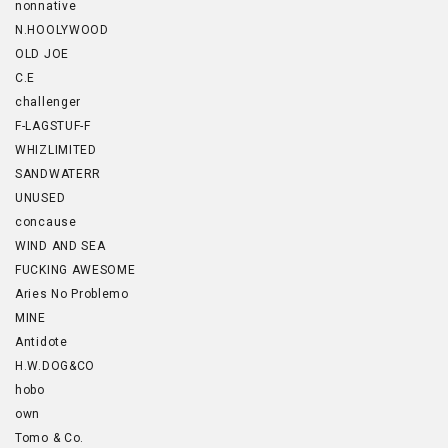
nonnative
N.HOOLYWOOD
OLD JOE
C.E
challenger
F-LAGSTUF-F
WHIZLIMITED
SANDWATERR
UNUSED
concause
WIND AND SEA
FUCKING AWESOME
Aries No Problemo
MINE
Antidote
H.W.DOG&CO
hobo
own
Tomo & Co.