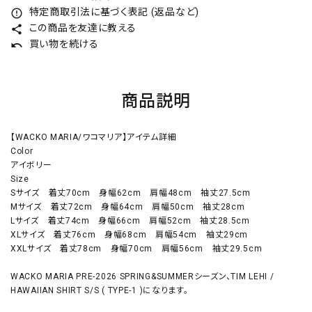
特定商取引法に基づく表記 (返品など)
error_outline
この商品を友達に教える
share
買い物を続ける
undo
商品説明
【WACKO MARIA/ワコマリア】アイテム詳細
Color
アイボリー
Size
Sサイズ 着丈70cm 身幅62cm 肩幅48cm 袖丈27.5cm
Mサイズ 着丈72cm 身幅64cm 肩幅50cm 袖丈28cm
Lサイズ 着丈74cm 身幅66cm 肩幅52cm 袖丈28.5cm
XLサイズ 着丈76cm 身幅68cm 肩幅54cm 袖丈29cm
XXLサイズ 着丈78cm 身幅70cm 肩幅56cm 袖丈29.5cm
WACKO MARIA PRE-2026 SPRING&SUMMERシーズン、TIM LEHI /
HAWAIIAN SHIRT S/S ( TYPE-1 )になります。