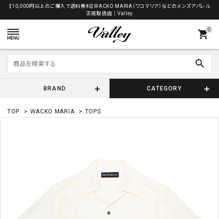
【10,000円以上のご購入で送料無料】WACKO MARIA（ワコマリア）などのメンズアパレル
正規取扱店│Valley
0
shopping_cart
search
BRAND
CATEGORY
TOP
>
WACKO MARIA
>
TOPS