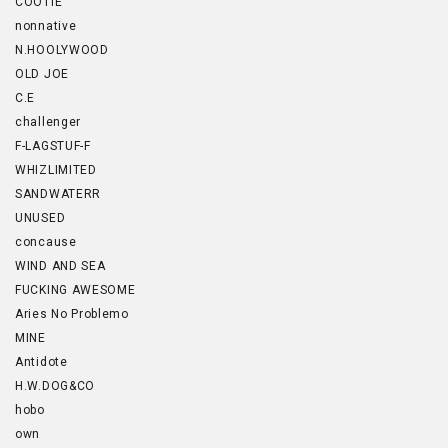
COOTIE
nonnative
N.HOOLYWOOD
OLD JOE
C.E
challenger
F-LAGSTUF-F
WHIZLIMITED
SANDWATERR
UNUSED
concause
WIND AND SEA
FUCKING AWESOME
Aries No Problemo
MINE
Antidote
H.W.DOG&CO
hobo
own