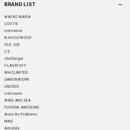
BRAND LIST
WACKO MARIA
COOTIE
nonnative
N.HOOLYWOOD
OLD JOE
C.E
challenger
F-LAGSTUF-F
WHIZLIMITED
SANDWATERR
UNUSED
concause
WIND AND SEA
FUCKING AWESOME
Aries No Problemo
MINE
Antidote