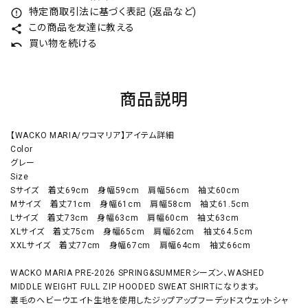
特定商取引法に基づく表記 (返品など)
error_outline
この商品を友達に教える
share
買い物を続ける
undo
商品説明
【WACKO MARIA/ワコマリア】アイテム詳細
Color
グレー
Size
Sサイズ 着丈69cm 身幅59cm 肩幅56cm 袖丈60cm
Mサイズ 着丈71cm 身幅61cm 肩幅58cm 袖丈61.5cm
Lサイズ 着丈73cm 身幅63cm 肩幅60cm 袖丈63cm
XLサイズ 着丈75cm 身幅65cm 肩幅62cm 袖丈64.5cm
XXLサイズ 着丈77cm 身幅67cm 肩幅64cm 袖丈66cm
WACKO MARIA PRE-2026 SPRING&SUMMERシーズン、WASHED
MIDDLE WEIGHT FULL ZIP HOODED SWEAT SHIRTになります。
裏毛のヘビーウエイト生地を使用したジップアップフーデッドスウェットシャ