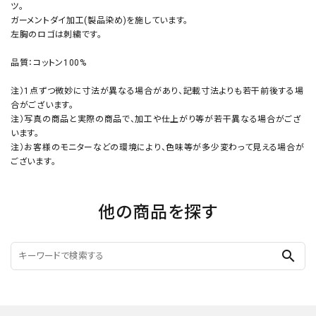
ツ。
ガーメントダイ加工(製品染め)を施しています。
左胸のロゴは刺繍です。
品質：コットン100%
注）1点ずつ微妙に寸法が異なる場合があり、記載寸法よりも若干前後する場
合がございます。
注）写真の商品と実際の商品で、加工や仕上がり等が若干異なる場合がござ
います。
注）お客様のモニターなどの環境により、色味等が多少変わって見える場合が
ございます。
他の商品を探す
search