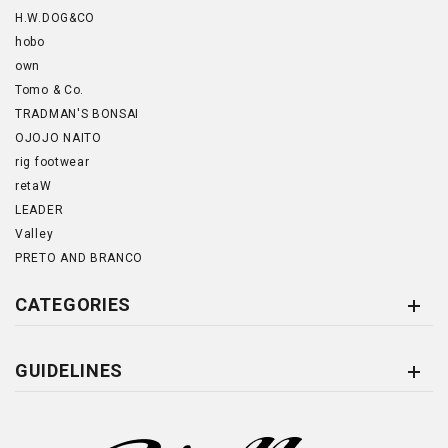
H.W.DOG&CO
hobo
own
Tomo & Co.
TRADMAN'S BONSAI
OJOJO NAITO
rig footwear
retaW
LEADER
Valley
PRETO AND BRANCO
CATEGORIES
GUIDELINES