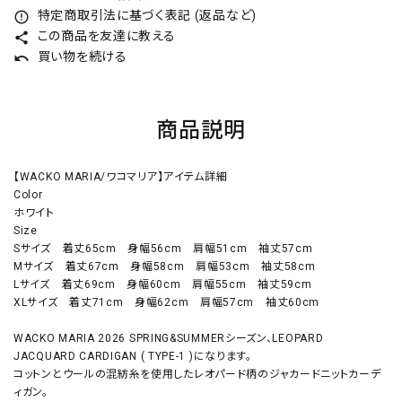
特定商取引法に基づく表記 (返品など)
error_outline
この商品を友達に教える
share
買い物を続ける
undo
商品説明
【WACKO MARIA/ワコマリア】アイテム詳細
Color
ホワイト
Size
Sサイズ 着丈65cm 身幅56cm 肩幅51cm 袖丈57cm
Mサイズ 着丈67cm 身幅58cm 肩幅53cm 袖丈58cm
Lサイズ 着丈69cm 身幅60cm 肩幅55cm 袖丈59cm
XLサイズ 着丈71cm 身幅62cm 肩幅57cm 袖丈60cm
WACKO MARIA 2026 SPRING&SUMMERシーズン、LEOPARD
JACQUARD CARDIGAN ( TYPE-1 )になります。
コットンとウールの混紡糸を使用したレオパード柄のジャカードニットカーデ
ィガン。