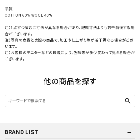
品質
COTTON 60% WOOL 40%
注）1点ずつ微妙に寸法が異なる場合があり、記載寸法よりも若干前後する場
合がございます。
注）写真の商品と実際の商品で、加工や仕上がり等が若干異なる場合がござ
います。
注）お客様のモニターなどの環境により、色味等が多少変わって見える場合が
ございます。
他の商品を探す
search
BRAND LIST