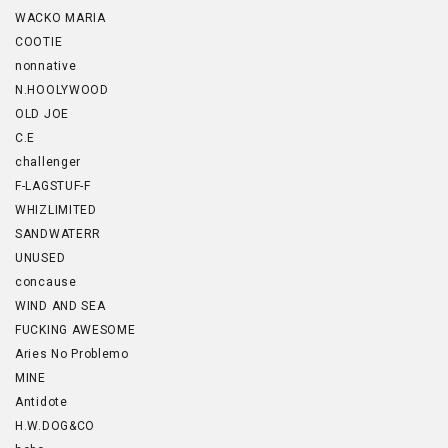
WACKO MARIA
COOTIE
nonnative
N.HOOLYWOOD
OLD JOE
C.E
challenger
F-LAGSTUF-F
WHIZLIMITED
SANDWATERR
UNUSED
concause
WIND AND SEA
FUCKING AWESOME
Aries No Problemo
MINE
Antidote
H.W.DOG&CO