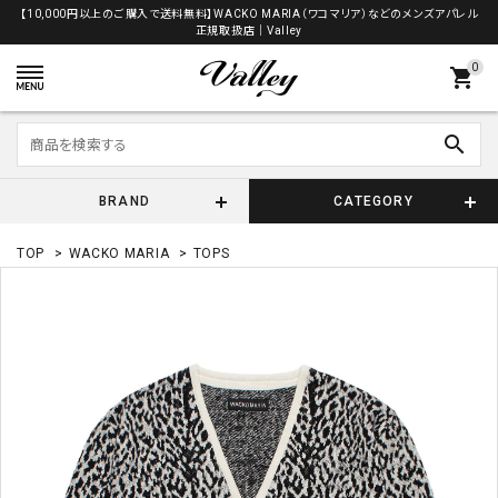
【10,000円以上のご購入で送料無料】WACKO MARIA（ワコマリア）などのメンズアパレル
正規取扱店│Valley
0
shopping_cart
search
BRAND
CATEGORY
TOP
>
WACKO MARIA
>
TOPS