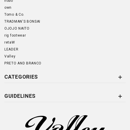
hobo
own
Tomo & Co.
TRADMAN'S BONSAI
OJOJO NAITO
rig footwear
retaW
LEADER
Valley
PRETO AND BRANCO
CATEGORIES
GUIDELINES