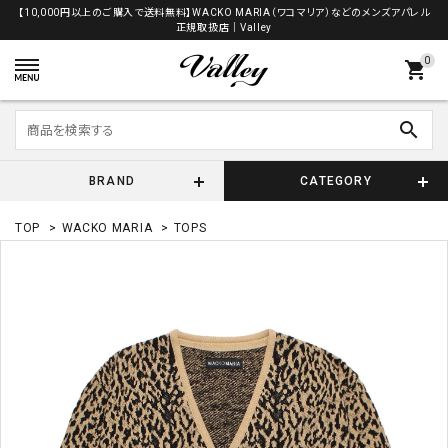
【10,000円以上のご購入で送料無料】WACKO MARIA（ワコマリア）などのメンズアパレル
正規取扱店│Valley
0
shopping_cart
search
BRAND
CATEGORY
TOP
>
WACKO MARIA
>
TOPS