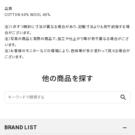
品質
COTTON 60% WOOL 40%
注）1点ずつ微妙に寸法が異なる場合があり、記載寸法よりも若干前後する場
合がございます。
注）写真の商品と実際の商品で、加工や仕上がり等が若干異なる場合がござ
います。
注）お客様のモニターなどの環境により、色味等が多少変わって見える場合が
ございます。
他の商品を探す
search
BRAND LIST