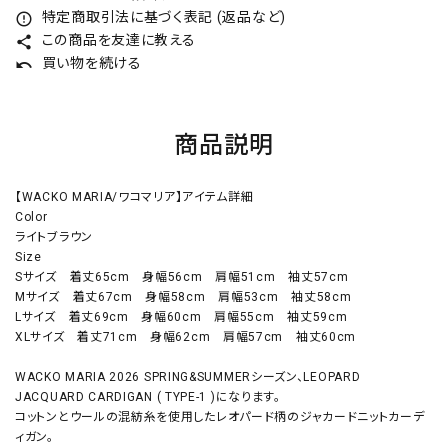
特定商取引法に基づく表記 (返品など)
error_outline
この商品を友達に教える
share
買い物を続ける
undo
商品説明
【WACKO MARIA/ワコマリア】アイテム詳細
Color
ライトブラウン
Size
Sサイズ 着丈65cm 身幅56cm 肩幅51cm 袖丈57cm
Mサイズ 着丈67cm 身幅58cm 肩幅53cm 袖丈58cm
Lサイズ 着丈69cm 身幅60cm 肩幅55cm 袖丈59cm
XLサイズ 着丈71cm 身幅62cm 肩幅57cm 袖丈60cm
WACKO MARIA 2026 SPRING&SUMMERシーズン、LEOPARD
JACQUARD CARDIGAN ( TYPE-1 )になります。
コットンとウールの混紡糸を使用したレオパード柄のジャカードニットカーデ
ィガン。