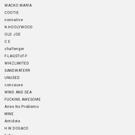
WACKO MARIA
COOTIE
nonnative
N.HOOLYWOOD
OLD JOE
C.E
challenger
F-LAGSTUF-F
WHIZLIMITED
SANDWATERR
UNUSED
concause
WIND AND SEA
FUCKING AWESOME
Aries No Problemo
MINE
Antidote
H.W.DOG&CO