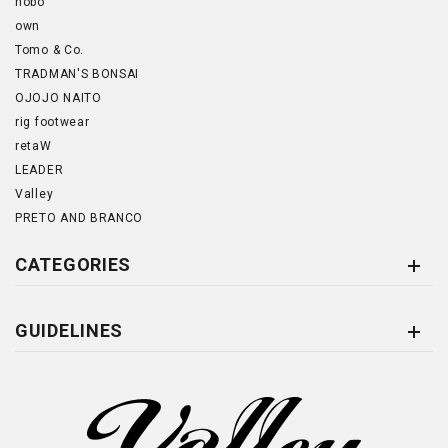
hobo
own
Tomo & Co.
TRADMAN'S BONSAI
OJOJO NAITO
rig footwear
retaW
LEADER
Valley
PRETO AND BRANCO
CATEGORIES
GUIDELINES