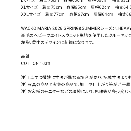
Lサイズ 着丈73cm 身幅63cm 肩幅60cm 袖丈63c
XLサイズ 着丈75cm 身幅65cm 肩幅62cm 袖丈64.
XXLサイズ 着丈77cm 身幅67cm 肩幅64cm 袖丈66
WACKO MARIA 2026 SPRING&SUMMERシーズン、HEAVY
裏毛のヘビーウエイトスウェット生地を使用したクルーネック
左胸、背中のデザインは刺繍になります。
品質
COTTON 100%
注）1点ずつ微妙に寸法が異なる場合があり、記載寸法より
注）写真の商品と実際の商品で、加工や仕上がり等が若干異
注）お客様のモニターなどの環境により、色味等が多少変わ