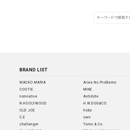
BRAND LIST
WACKO MARIA
Aries No Problemo
COOTIE
MINE
nonnative
Antidote
N.HOOLYWOOD
H.W.DOG&CO
OLD JOE
hobo
C.E
own
challenger
Tomo & Co.