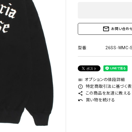
mail_outline
お問い合わ
型番:
26SS-WMC-
オプションの値段詳細
toc
特定商取引法に基づく表記
error_outline
この商品を友達に教える
share
買い物を続ける
undo