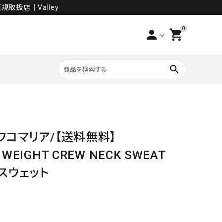
規取扱店│Valley
0
person
shopping_cart
search
PANTS
/ワコマリア/【送料無料】
SALE
 WEIGHT CREW NECK SWEAT
)/スウェット