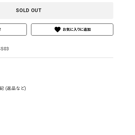
SOLD OUT
favorite
せ
SS03
 (返品など)