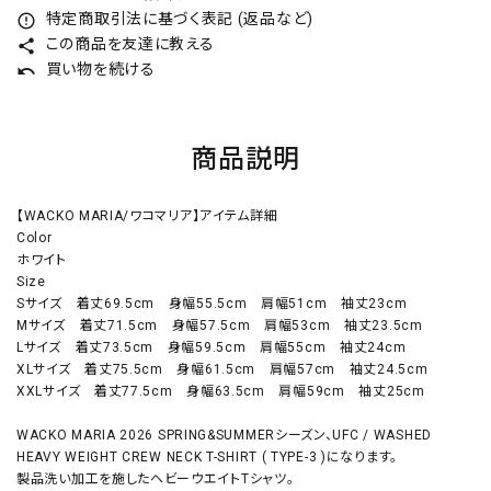
特定商取引法に基づく表記 (返品など)
error_outline
この商品を友達に教える
share
買い物を続ける
undo
商品説明
【WACKO MARIA/ワコマリア】アイテム詳細
Color
ホワイト
Size
Sサイズ 着丈69.5cm 身幅55.5cm 肩幅51cm 袖丈23cm
Mサイズ 着丈71.5cm 身幅57.5cm 肩幅53cm 袖丈23.5cm
Lサイズ 着丈73.5cm 身幅59.5cm 肩幅55cm 袖丈24cm
XLサイズ 着丈75.5cm 身幅61.5cm 肩幅57cm 袖丈24.5cm
XXLサイズ 着丈77.5cm 身幅63.5cm 肩幅59cm 袖丈25cm
WACKO MARIA 2026 SPRING&SUMMERシーズン、UFC / WASHED
HEAVY WEIGHT CREW NECK T-SHIRT ( TYPE-3 )になります。
製品洗い加工を施したヘビーウエイトTシャツ。