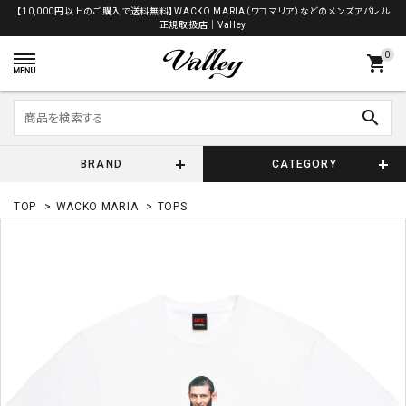
【10,000円以上のご購入で送料無料】WACKO MARIA（ワコマリア）などのメンズアパレル
正規取扱店│Valley
0
shopping_cart
search
BRAND
CATEGORY
TOP
>
WACKO MARIA
>
TOPS