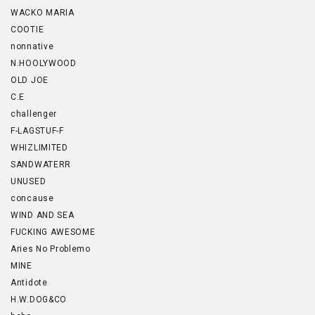
WACKO MARIA
COOTIE
nonnative
N.HOOLYWOOD
OLD JOE
C.E
challenger
F-LAGSTUF-F
WHIZLIMITED
SANDWATERR
UNUSED
concause
WIND AND SEA
FUCKING AWESOME
Aries No Problemo
MINE
Antidote
H.W.DOG&CO