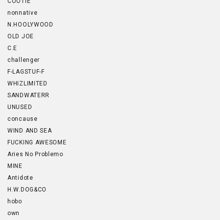
COOTIE
nonnative
N.HOOLYWOOD
OLD JOE
C.E
challenger
F-LAGSTUF-F
WHIZLIMITED
SANDWATERR
UNUSED
concause
WIND AND SEA
FUCKING AWESOME
Aries No Problemo
MINE
Antidote
H.W.DOG&CO
hobo
own