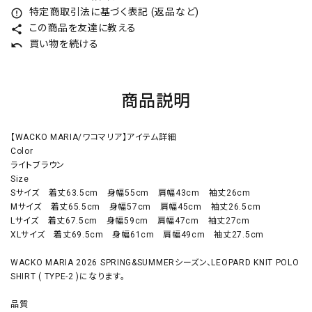
特定商取引法に基づく表記 (返品など)
error_outline
この商品を友達に教える
share
買い物を続ける
undo
商品説明
【WACKO MARIA/ワコマリア】アイテム詳細
Color
ライトブラウン
Size
Sサイズ 着丈63.5cm 身幅55cm 肩幅43cm 袖丈26cm
Mサイズ 着丈65.5cm 身幅57cm 肩幅45cm 袖丈26.5cm
Lサイズ 着丈67.5cm 身幅59cm 肩幅47cm 袖丈27cm
XLサイズ 着丈69.5cm 身幅61cm 肩幅49cm 袖丈27.5cm
WACKO MARIA 2026 SPRING&SUMMERシーズン、LEOPARD KNIT POLO
SHIRT ( TYPE-2 )になります。
品質