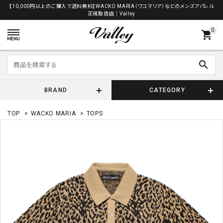
【10,000円以上のご購入で送料無料】WACKO MARIA（ワコマリア）などのメンズアパレル
正規取扱店│Valley
0
shopping_cart
search
BRAND
CATEGORY
TOP
>
WACKO MARIA
>
TOPS